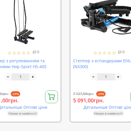
0
0
ер з регулюванням та
Степпер з еспандерами Eli
нями Hop-Sport HS-40S
(NX300)
0грн.
7 127,00грн.
-29%
-29%
1,00грн.
5 091,00грн.
Детальніше Оптові ціни
Детальніше Оптові цін
Немає в наявності
Немає в наявності