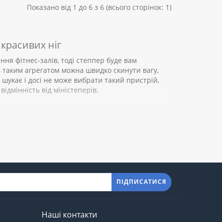
Показано від 1 до 6 з 6 (всього сторінок: 1)
 красивих ніг
ння фітнес-залів, тоді степпер буде вам
З таким агрегатом можна швидко скинути вагу,
 шукає і досі не може вибрати такий пристрій,
відмінність від міністеперів.
ПІДПИСАТИСЯ
Наші контакти