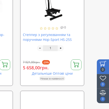
0
op-
Степпер з регулюванням та
поручнями Hop-Sport HS-25S
7 921,00грн.
-29%
5 658,00грн.
0
и
Детальніше Оптові ціни
Немає в наявності
0
0