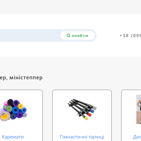
+38 (09
знайти
ер, міністеппер
Каремати
Гімнастичні палиці
Дис