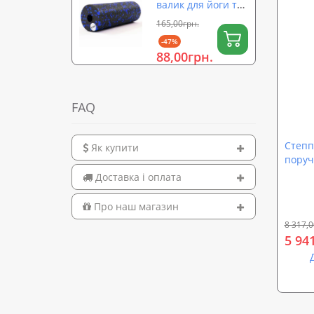
валик для йоги та
масажу спини EPP
165,00грн.
(масажер для
-47%
спини, шиї, ніг)
88,00грн.
OSPORT 15х5см
(OF-0322)
FAQ
Степп
Як купити
поруч
Доставка і оплата
Про наш магазин
8 317,0
5 94