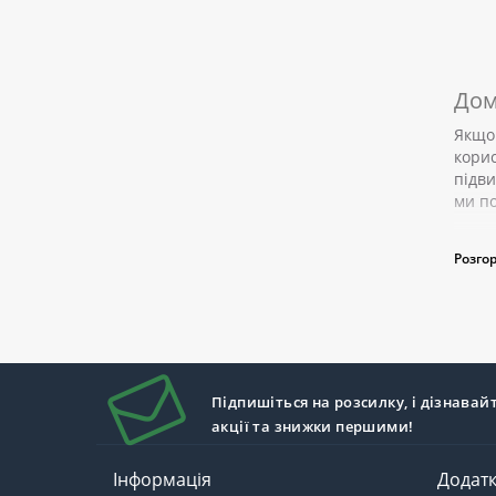
Дом
Якщо 
корис
підви
ми по
Для
Розго
<
Підпишіться на розсилку, і дізнавай
акції та знижки першими!
Інформація
Додат