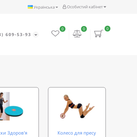
Особистий кабінет
Українська
0
0
0
8) 609-53-93
ки Здоров'я
Колесо для пресу