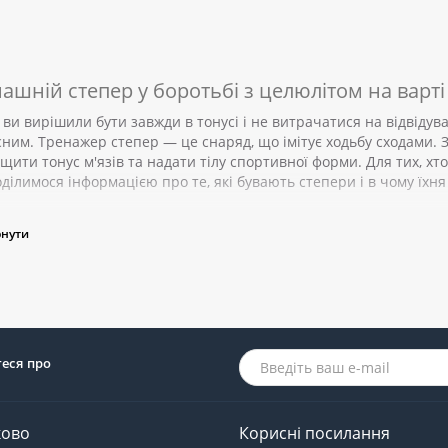
ашній степер у боротьбі з целюлітом на варті
ви вирішили бути завжди в тонусі і не витрачатися на відвідува
ним. Тренажер степер — це снаряд, що імітує ходьбу сходами. 
щити тонус м'язів та надати тілу спортивної форми. Для тих, хто
ділимося інформацією про те, які бувають степери і в чому їхня 
 чого потрібен степер: функції тренажера
рнути
теся про
ково
Корисні посилання