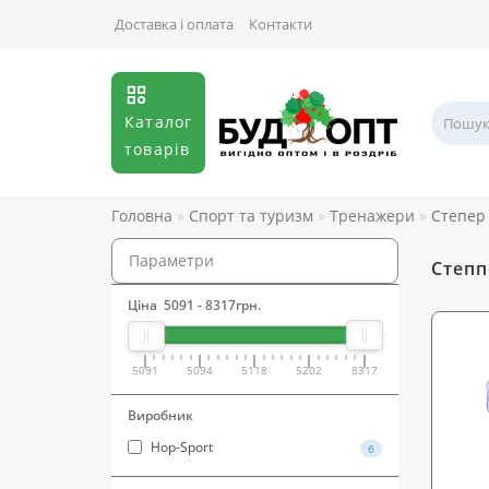
Доставка і оплата
Контакти
Каталог
товарів
Головна
Спорт та туризм
Тренажери
Степер
Параметри
Степп
Ціна
5091
-
8317
грн.
5091
5094
5118
5202
8317
Виробник
Hop-Sport
6