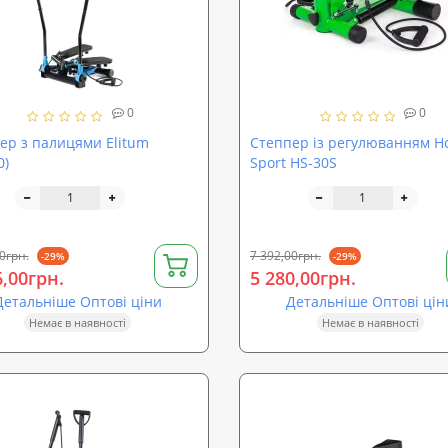
0
0
ер з палицями Elitum
Степпер із регулюванням H
0)
Sport HS-30S
0грн.
7 392,00грн.
-29%
-29%
6,00грн.
5 280,00грн.
Детальніше Оптові ціни
Детальніше Оптові цін
Немає в наявності
Немає в наявності