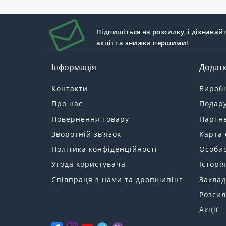
Підпишіться на розсилку, і дізнавай
акції та знижки першими!
Інформація
Додат
Контакти
Вироб
Про нас
Подару
Повернення товару
Партн
Зворотній зв’язок
Карта 
Політика конфіденційності
Особис
Угода користувача
Історі
Співпраця з нами та дропшипінг
Заклад
Розсил
Акції