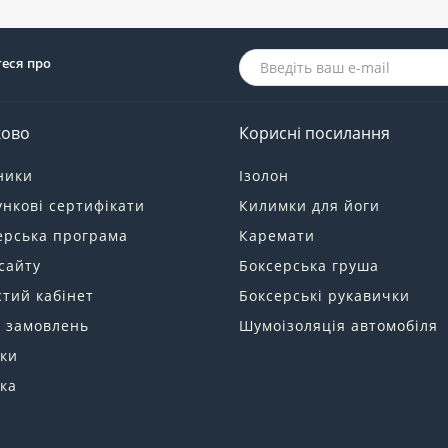
теся про
ково
Корисні посилання
ники
Ізолон
нкові сертифікати
Килимки для йоги
ерська програма
Каремати
сайту
Боксерська груша
тий кабінет
Боксерські рукавички
я замовлень
Шумоізоляція автомобіля
ки
ка