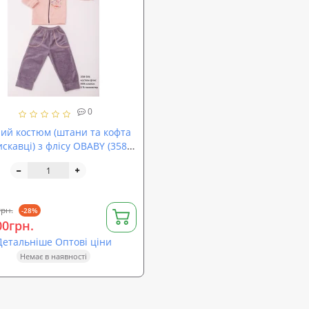
0
ий костюм (штани та кофта
скавці) з флісу OBABY (358-
грн.
-28%
00грн.
Детальніше Оптові ціни
Немає в наявності