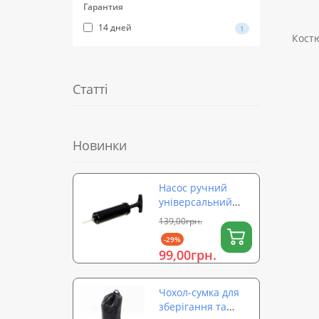
Гарантия
14 дней
1
Костю
Статті
Новинки
Насос ручний
універсальний
для м'ячів,
139,00грн.
надувних виробів,
-29%
фітболів OSPORT
99,00грн.
(OF-0324)
Чохол-сумка для
зберігання та