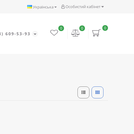
Особистий кабінет
Українська
0
0
0
8) 609-53-93