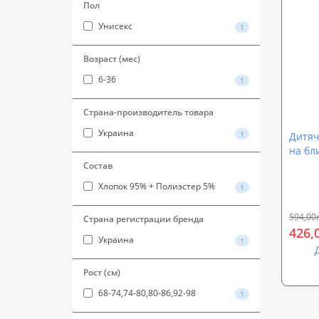
Пол
Унисекс
1
Возраст (мес)
6-36
1
Страна-производитель товара
Украина
1
Дитяч
на бли
501)
Состав
Хлопок 95% + Полиэстер 5%
1
594,00
Страна регистрации бренда
426,
Украина
1
Рост (см)
68-74,74-80,80-86,92-98
1