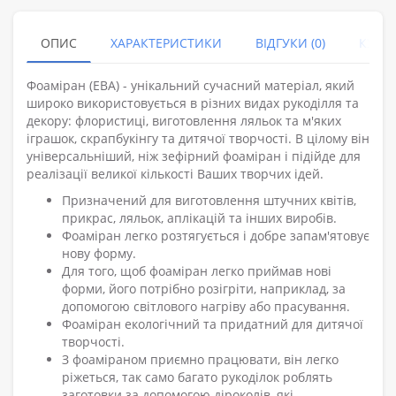
ОПИС
ХАРАКТЕРИСТИКИ
ВІДГУКИ (0)
КУПУ
Фоаміран (ЕВА) - унікальний сучасний матеріал, який
широко використовується в різних видах рукоділля та
декору: флористиці, виготовлення ляльок та м'яких
іграшок, скрапбукінгу та дитячої творчості. В цілому він
універсальніший, ніж зефірний фоаміран і підійде для
реалізації великої кількості Ваших творчих ідей.
Призначений для виготовлення штучних квітів,
прикрас, ляльок, аплікацій та інших виробів.
Фоаміран легко розтягується і добре запам'ятовує
нову форму.
Для того, щоб фоаміран легко приймав нові
форми, його потрібно розігріти, наприклад, за
допомогою світлового нагріву або прасування.
Фоаміран екологічний та придатний для дитячої
творчості.
З фоаміраном приємно працювати, він легко
ріжеться, так само багато рукоділок роблять
заготовки за допомогою діроколів, які