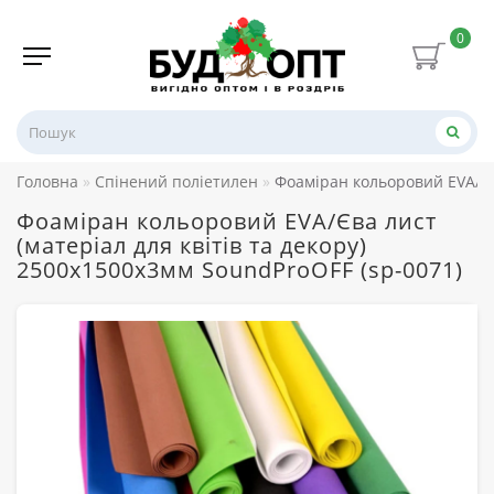
0
Головна
Спінений поліетилен
Фоаміран кольоровий EVA/Єва
Фоаміран кольоровий EVA/Єва лист
(матеріал для квітів та декору)
2500х1500x3мм SoundProOFF (sp-0071)