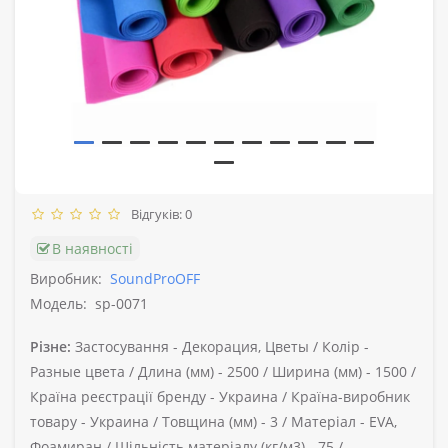
Відгуків: 0
В наявності
Виробник:
SoundProOFF
Модель:
sp-0071
Різне:
Застосування -
Декорация, Цветы /
Колір -
Разные цвета /
Длина (мм) -
2500 /
Ширина (мм) -
1500 /
Країна реєстрації бренду -
Украина /
Країна-виробник
товару -
Украина /
Товщина (мм) -
3 /
Матеріал -
EVA,
Фоамиран /
Щільність матеріалу (кг/м3) -
75 /