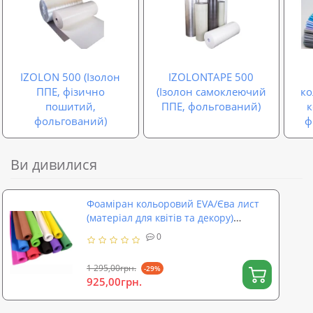
IZOLON 500 (Ізолон
IZOLONTAPE 500
ППЕ, фізично
(Ізолон самоклеючий
ко
пошитий,
ППЕ, фольгований)
фольгований)
ф
Ви дивилися
Фоаміран кольоровий EVA/Єва лист
(матеріал для квітів та декору)
2500х1500x3мм SoundProOFF (sp-0071)
0
1 295,00грн.
-29%
925,00грн.