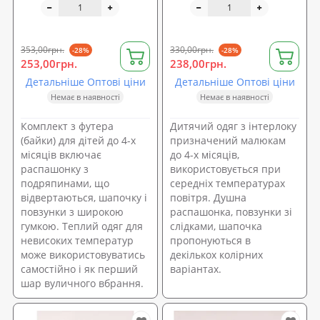
353,00грн.
330,00грн.
-28%
-28%
253,00грн.
238,00грн.
Детальніше Оптові ціни
Детальніше Оптові ціни
Немає в наявності
Немає в наявності
Комплект з футера
Дитячий одяг з інтерлоку
(байки) для дітей до 4-х
призначений малюкам
місяців включає
до 4-х місяців,
распашонку з
використовується при
подряпинами, що
середніх температурах
відвертаються, шапочку і
повітря. Душна
повзунки з широкою
распашонка, повзунки зі
гумкою. Теплий одяг для
слідками, шапочка
невисоких температур
пропонуються в
може використовуватись
декількох колірних
самостійно і як перший
варіантах.
шар вуличного вбрання.