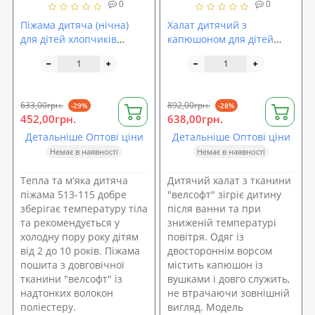
0
0
Піжама дитяча (нічна)
Халат дитячий з
для дітей хлопчиків
капюшоном для дітей
(дівчаток) OBABY (513-
хлопчиків (дівчаток)
115)
OBABY (514-115)
633,00грн.
892,00грн.
-29%
-28%
452,00грн.
638,00грн.
Детальніше Оптові ціни
Детальніше Оптові ціни
Немає в наявності
Немає в наявності
Тепла та м'яка дитяча
Дитячий халат з тканини
піжама 513-115 добре
"велсофт" зігріє дитину
зберігає температуру тіла
після ванни та при
та рекомендується у
зниженій температурі
холодну пору року дітям
повітря. Одяг із
від 2 до 10 років. Піжама
двостороннім ворсом
пошита з довговічної
містить капюшон із
тканини "велсофт" із
вушками і довго служить,
надтонких волокон
не втрачаючи зовнішній
поліестеру.
вигляд. Модель