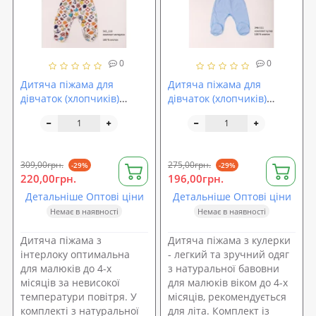
0
0
Дитяча піжама для
Дитяча піжама для
дівчаток (хлопчиків)
дівчаток (хлопчиків)
OBABY (342-110)
OBABY (346-111)
309,00грн.
275,00грн.
-29%
-29%
220,00грн.
196,00грн.
Детальніше Оптові ціни
Детальніше Оптові ціни
Немає в наявності
Немає в наявності
Дитяча піжама з
Дитяча піжама з кулерки
інтерлоку оптимальна
- легкий та зручний одяг
для малюків до 4-х
з натуральної бавовни
місяців за невисокої
для малюків віком до 4-х
температури повітря. У
місяців, рекомендується
комплекті з натуральної
для літа. Комплект із