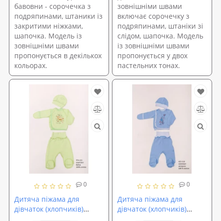
бавовни - сорочечка з
зовнішніми швами
подряпинами, штаники із
включає сорочечку з
закритими ніжками,
подряпинами, штаніки зі
шапочка. Модель із
слідом, шапочка. Модель
зовнішніми швами
із зовнішніми швами
пропонується в декількох
пропонується у двох
кольорах.
пастельних тонах.
0
0
Дитяча піжама для
Дитяча піжама для
дівчаток (хлопчиків)
дівчаток (хлопчиків)
OBABY (374-121)
OBABY (422-110)