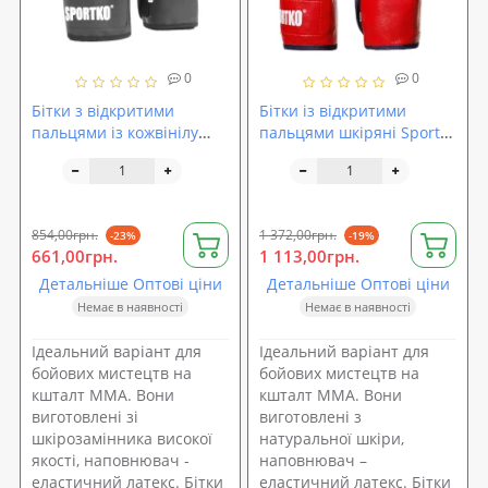
0
0
Бітки з відкритими
Бітки із відкритими
пальцями із кожвінілу
пальцями шкіряні Sportko
Sportko (ПД-5)
(ПК-5)
854,00грн.
1 372,00грн.
-23%
-19%
661,00грн.
1 113,00грн.
Детальніше Оптові ціни
Детальніше Оптові ціни
Немає в наявності
Немає в наявності
Ідеальний варіант для
Ідеальний варіант для
бойових мистецтв на
бойових мистецтв на
кшталт ММА. Вони
кшталт ММА. Вони
виготовлені зі
виготовлені з
шкірозамінника високої
натуральної шкіри,
якості, наповнювач -
наповнювач –
еластичний латекс. Бітки
еластичний латекс. Бітки