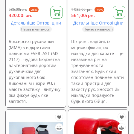
586,00грн.
1 032,00грн.
-28%
-46%
420,00грн.
561,00грн.
Детальніше Оптові ціни
Детальніше Оптові ціни
Немає в наявності
Немає в наявності
Боксерські рукавички
Шкіряні, надійні, із
(MMA) з відкритими
міцною фіксацією
пальцями EVERLAST (MS
накладки для карате – це
2117) - чудова бюджетна
незамінна річ на
альтернатива дорогим
тренуваннях та
рукавичкам для
змаганнях. Будь-який
рукопашного бою.
спортсмен повинен мати
Виконані зі шкіри PU, і
такий пристрій для
мають застібку - липучку,
захисту рук. Зносостійкі
яка фіксує будь-яке
накладки порадують
зап'ястя.
будь-якого бійця.