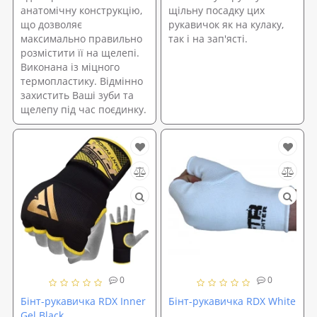
анатомічну конструкцію,
щільну посадку цих
що дозволяє
рукавичок як на кулаку,
максимально правильно
так і на зап'ясті.
розмістити її на щелепі.
Виконана із міцного
термопластику. Відмінно
захистить Ваші зуби та
щелепу під час поєдинку.
0
0
Бінт-рукавичка RDX Inner
Бінт-рукавичка RDX White
Gel Black