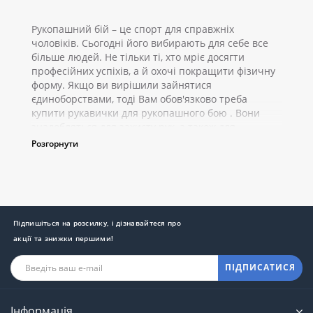
Рукопашний бій – це спорт для справжніх
чоловіків. Сьогодні його вибирають для себе все
більше людей. Не тільки ті, хто мріє досягти
професійних успіхів, а й охочі покращити фізичну
форму. Якщо ви вирішили зайнятися
єдиноборствами, тоді Вам обов'язково треба
купити рукавички для рукопашного бою . Вони
знадобляться для захисту рук, а також для
завдання удару противнику, при його захопленні
Розгорнути
або кидку. Такі рукавички повністю не закривають
руку. Пальці фіксуються в спеціальних пазах, це
дозволяє не сковують рухи пензля, допомагаючи
при цьому легко виконувати кидки та захоплення.
Види рукавичок Є два види рукавичок для
Підпишіться на розсилку, і дізнавайтеся про
рукопашного бою
Спарингові
акції та знижки першими!
Снарядні
ПІДПИСАТИСЯ
Перші дуже схожі на боксерські, але відрізняються
відкритими пальцями. Їх одягають під час бою,
щоб знизити силу завданого удару завдяки
Інформація