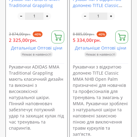
Traditional Grappling
долонею TITLE Classic
MMA NHB Open Palm
3 874,00грн.
8 885,00грн.
-40%
-40%
2 325,00грн.
5 334,00грн.
Детальніше Оптові ціни
Детальніше Оптові ціни
Немає в наявності
Немає в наявності
Рукавички ADIDAS MMA
Рукавички з відкритою
Traditional Grappling
долонею TITLE Classic
мають класичний дизайн
MMA NHB Open Palm
та виконані з
призначені для новачків
високоякісної
та професіоналів для
натуральної шкіри.
тренувань та змагань у
Пінний наповнювач
ММА. Рукавички зроблені
забезпечує потужний
з натуральної шкіри та
удар та захищає кулак під
наповнені захисною
час тренувань та
піною для виключення
спарингів.
травм куркулів та
зап'ястя.