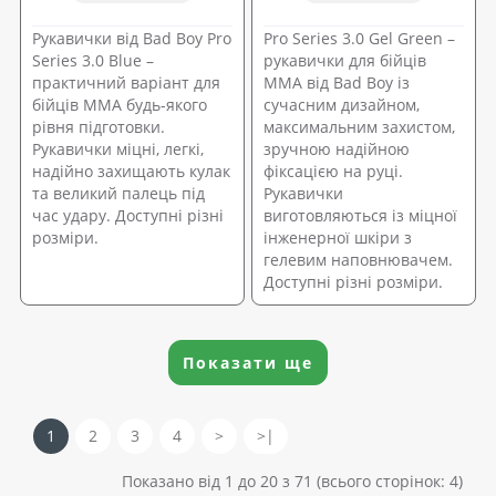
Рукавички від Bad Boy Pro
Pro Series 3.0 Gel Green –
Series 3.0 Blue –
рукавички для бійців
практичний варіант для
ММА від Bad Boy із
бійців ММА будь-якого
сучасним дизайном,
рівня підготовки.
максимальним захистом,
Рукавички міцні, легкі,
зручною надійною
надійно захищають кулак
фіксацією на руці.
та великий палець під
Рукавички
час удару. Доступні різні
виготовляються із міцної
розміри.
інженерної шкіри з
гелевим наповнювачем.
Доступні різні розміри.
Показати ще
1
2
3
4
>
>|
Показано від 1 до 20 з 71 (всього сторінок: 4)