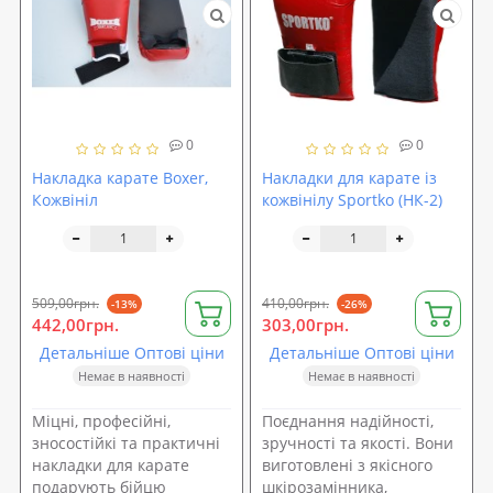
0
0
Накладка карате Boxer,
Накладки для карате із
Кожвініл
кожвінілу Sportko (НК-2)
509,00грн.
410,00грн.
-13%
-26%
442,00грн.
303,00грн.
Детальніше Оптові ціни
Детальніше Оптові ціни
Немає в наявності
Немає в наявності
Міцні, професійні,
Поєднання надійності,
зносостійкі та практичні
зручності та якості. Вони
накладки для карате
виготовлені з якісного
подарують бійцю
шкірозамінника,