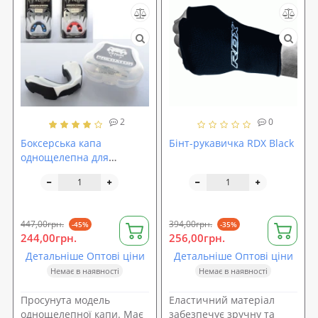
2
0
Боксерська капа
Бінт-рукавичка RDX Black
однощелепна для
єдиноборств Venum (MS
1626)
447,00грн.
394,00грн.
-45%
-35%
244,00грн.
256,00грн.
Детальніше Оптові ціни
Детальніше Оптові ціни
Немає в наявності
Немає в наявності
Просунута модель
Еластичний матеріал
однощелепної капи. Має
забезпечує зручну та