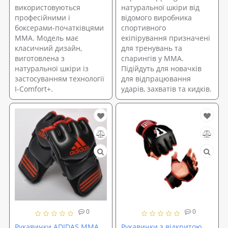
використовуються
натуральної шкіри від
професійними і
відомого виробника
боксерами-початківцями
спортивного
ММА. Модель має
екіпірування призначені
класичний дизайн,
для тренувань та
виготовлена з
спарингів у ММА.
натуральної шкіри із
Підійдуть для новачків
застосуванням технології
для відпрацювання
I-Comfort+.
ударів, захватів та кидків.
0
0
Рукавички ADIDAS MMA
Рукавички з відкритою