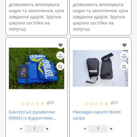
дозволяють виконувати
дозволяють виконувати
кидки та захоплення, крім
кидки та захоплення, крім
завдання ударів. Зручна
завдання ударів. Зручна
широка застібка на
широка застібка на
липучці.
липучці.
0
0
Боксерські рукавички
Накладка карате Boxer,
(MMA) із відкритими
шкіра
пальцями EVERLAST (MS
2117)