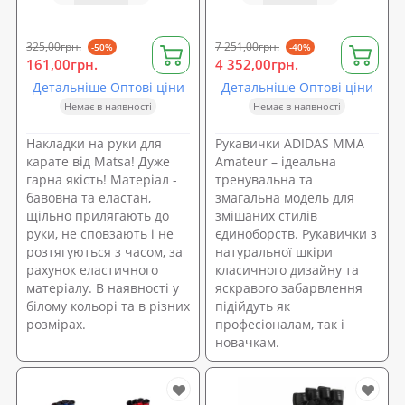
325,00грн.
7 251,00грн.
-50%
-40%
161,00грн.
4 352,00грн.
Детальніше Оптові ціни
Детальніше Оптові ціни
Немає в наявності
Немає в наявності
Накладки на руки для
Рукавички ADIDAS MMA
карате від Matsa! Дуже
Amateur – ідеальна
гарна якість! Матеріал -
тренувальна та
бавовна та еластан,
змагальна модель для
щільно прилягають до
змішаних стилів
руки, не сповзають і не
єдиноборств. Рукавички з
розтягуються з часом, за
натуральної шкіри
рахунок еластичного
класичного дизайну та
матеріалу. В наявності у
яскравого забарвлення
білому кольорі та в різних
підійдуть як
розмірах.
професіоналам, так і
новачкам.