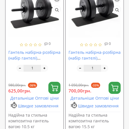
0
0
Гантель набірна-розбірна
Гантель набірна-розбірна
(набір гантелі)
(набір гантелі)
композитна OSPORT Lite
композитна OSPORT Lite
1шт 10.5 кг (OF-0147)
1шт 15.5 кг (OF-0148)
980,00грн.
1 050,00грн.
-36%
-33%
625,00грн.
700,00грн.
Детальніше Оптові ціни
Детальніше Оптові ціни
Швидке замовлення
Швидке замовлення
Надійна та стильна
Надійна та стильна
композитна гантель
композитна гантель
вагою 10.5 кг
вагою 15.5 кг