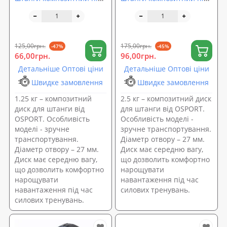
гриф 25мм OSPORT Lite
гриф 25мм OSPORT Lite
1.25 кг (OF-0140)
2.5 кг (OF-0141)
125,00грн.
175,00грн.
-47%
-45%
66,00грн.
96,00грн.
Детальніше Оптові ціни
Детальніше Оптові ціни
Швидке замовлення
Швидке замовлення
1.25 кг – композитний
2.5 кг – композитний диск
диск для штанги від
для штанги від OSPORT.
OSPORT. Особливість
Особливість моделі -
моделі - зручне
зручне транспортування.
транспортування.
Діаметр отвору – 27 мм.
Діаметр отвору – 27 мм.
Диск має середню вагу,
Диск має середню вагу,
що дозволить комфортно
що дозволить комфортно
нарощувати
нарощувати
навантаження під час
навантаження під час
силових тренувань.
силових тренувань.