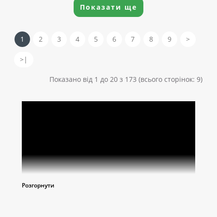
Показати ще
1
2
3
4
5
6
7
8
9
>
>|
Показано від 1 до 20 з 173 (всього сторінок: 9)
Розгорнути