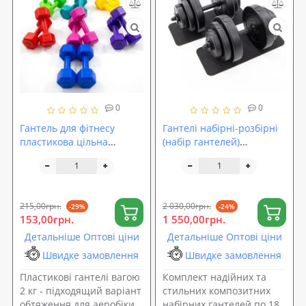
0
0
Гантель для фітнесу
Гантелі набірні-розбірні
пластикова цільна
(набір гантелей)
(нерозбірна) OSPORT Lite
композитні OSPORT Lite
2 кг (OF-0115)
2шт по 18 кг (OF-0176)
215,00грн.
2 030,00грн.
-29%
-24%
153,00грн.
1 550,00грн.
Детальніше Оптові ціни
Детальніше Оптові ціни
Швидке замовлення
Швидке замовлення
Пластикові гантелі вагою
Комплект надійних та
2 кг - підходящий варіант
стильних композитних
обтяження для аеробіки
набірних гантелей по 18