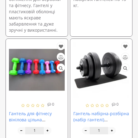
та фітнесу. Гантелі у
кг.
пластиковій оболонці
мають яскраве
забарвлення та дуже
зручні у використанні.
0
0
Гантель для фітнесу
Гантель набірна-розбірна
вінілова цільна
(набір гантелі)
(нерозбірна) OSPORT Profi
композитна OSPORT Lite
2 кг (FI-0105)
1шт 18 кг (OF-0149)