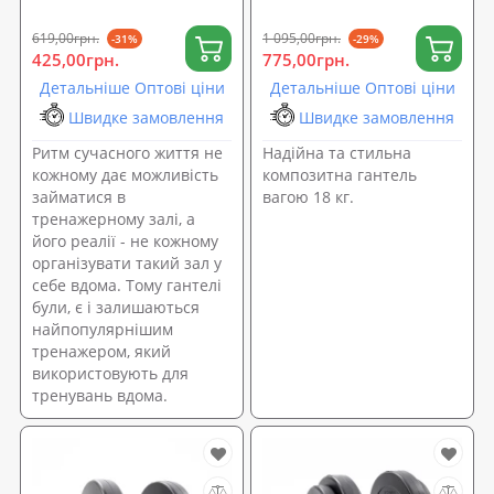
619,00грн.
1 095,00грн.
-31%
-29%
425,00грн.
775,00грн.
Детальніше Оптові ціни
Детальніше Оптові ціни
Швидке замовлення
Швидке замовлення
Ритм сучасного життя не
Надійна та стильна
кожному дає можливість
композитна гантель
займатися в
вагою 18 кг.
тренажерному залі, а
його реалії - не кожному
організувати такий зал у
себе вдома. Тому гантелі
були, є і залишаються
найпопулярнішим
тренажером, який
використовують для
тренувань вдома.