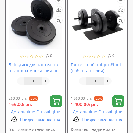
0
0
Блін-диск для гантелі та
Гантелі набірні-розбірні
штанги композитний під
(набір гантелей)
гриф 25мм OSPORT Lite 5
композитні OSPORT Lite
кг (OF-0142)
2шт по 15.5 кг (OF-0175)
260,00грн.
1 960,00грн.
-36%
-29%
166,00грн.
1 400,00грн.
Детальніше Оптові ціни
Детальніше Оптові ціни
Швидке замовлення
Швидке замовлення
5 кг композитний диск
Комплект надійних та