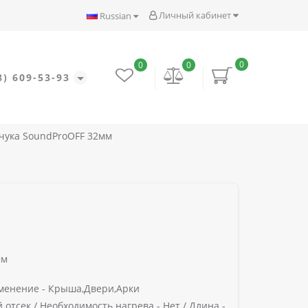
Личный кабинет
Russian
0
0
0
8) 609-53-93
чука SoundProOFF 32мм
мм
менение -
Крыша,Двери,Арки
 отсек /
Необходимость нагрева -
Нет /
Длина -