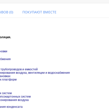
ВОВ (0)
ПОКУПАЮТ ВМЕСТЕ
оляция.
новки
абжения
 трубопроводов и емкостей
нирования воздуха, вентиляции и водоснабжения
ановках
их платформ
х систем
ипсокартонных систем
ионирования воздуха
ания конденсата