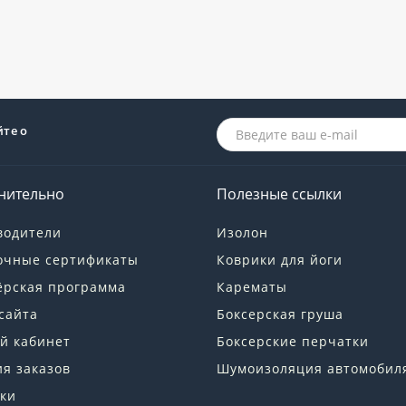
йте о
нительно
Полезные ссылки
водители
Изолон
очные сертификаты
Коврики для йоги
ёрская программа
Карематы
сайта
Боксерская груша
й кабинет
Боксерские перчатки
я заказов
Шумоизоляция автомобил
ки