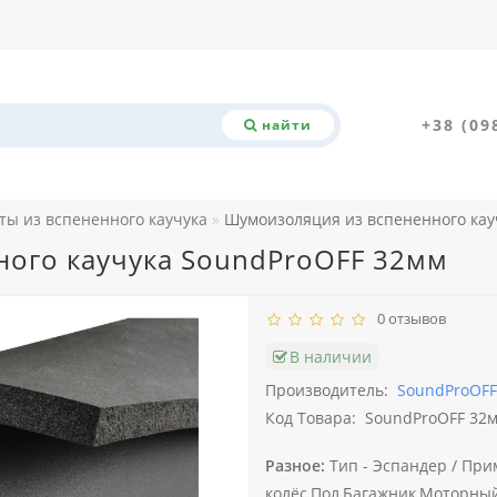
+38 (09
найти
ты из вспененного каучука
Шумоизоляция из вспененного кау
ного каучука SoundProOFF 32мм
0 отзывов
В наличии
Производитель:
SoundProOFF
Код Товара:
SoundProOFF 32
Разное:
Тип -
Эспандер /
При
колёс,Пол,Багажник,Моторный