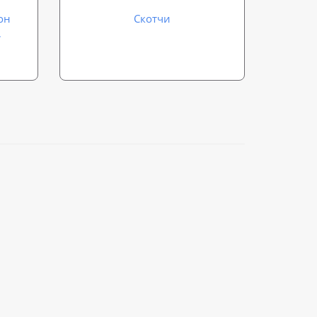
он
Скотчи
,