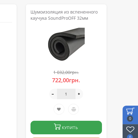
Шумоизоляция из вспененного
каучука SoundProOFF 32мм
1 032,00грн.
722,00грн.
0
КУПИТЬ
0