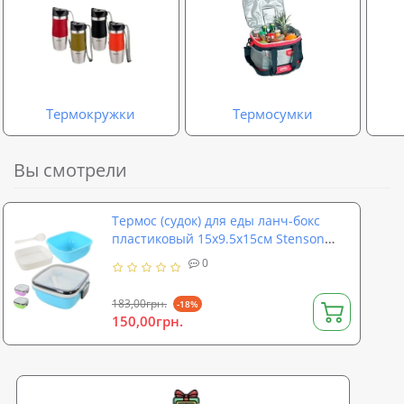
Термокружки
Термосумки
Вы смотрели
Термос (судок) для еды ланч-бокс
пластиковый 15x9.5x15см Stenson
(R82305)
0
183,00грн.
-18%
150,00грн.