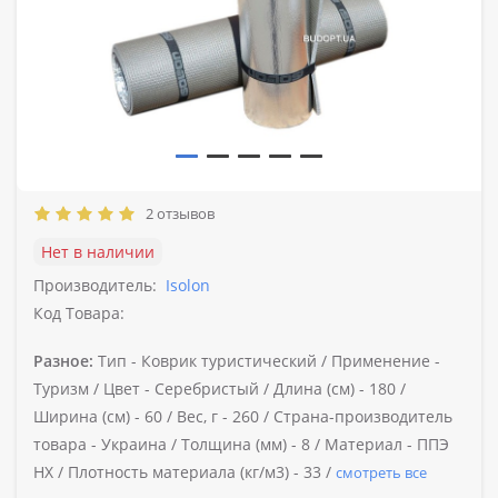
2 отзывов
Нет в наличии
Производитель:
Isolon
Код Товара:
Разное:
Тип -
Коврик туристический /
Применение -
Туризм /
Цвет -
Серебристый /
Длина (см) -
180 /
Ширина (см) -
60 /
Вес, г -
260 /
Страна-производитель
товара -
Украина /
Толщина (мм) -
8 /
Материал -
ППЭ
НХ /
Плотность материала (кг/м3) -
33 /
смотреть все