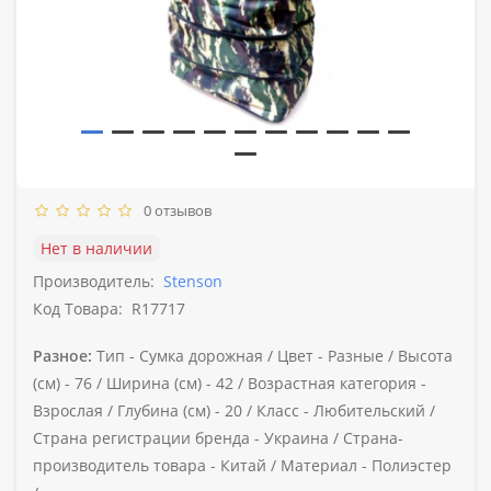
0 отзывов
Нет в наличии
Производитель:
Stenson
Код Товара:
R17717
Разное:
Тип -
Сумка дорожная /
Цвет -
Разные /
Высота
(см) -
76 /
Ширина (см) -
42 /
Возрастная категория -
Взрослая /
Глубина (см) -
20 /
Класс -
Любительский /
Страна регистрации бренда -
Украина /
Страна-
производитель товара -
Китай /
Материал -
Полиэстер