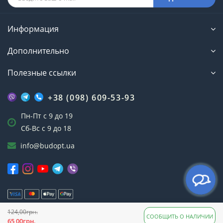
Информация
Дополнительно
Полезные ссылки
+38 (098) 609-53-93
Пн-Пт с 9 до 19
Сб-Вс с 9 до 18
info@budopt.ua
124,00грн.
Интернет-магазин БудОпт™ © 2023
СООБЩИТЬ О НАЛИЧИИ
65,00грн.