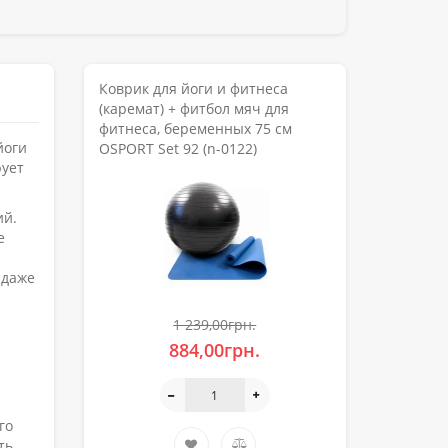
Коврик для йоги и фитнеса
(каремат) + фитбол мяч для
фитнеса, беременных 75 см
йоги
OSPORT Set 92 (n-0122)
рует
ий.
е
 даже
1 239,00грн.
884,00грн.
го
ть