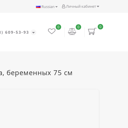
Личный кабинет
Russian
0
0
0
8) 609-53-93
а, беременных 75 см