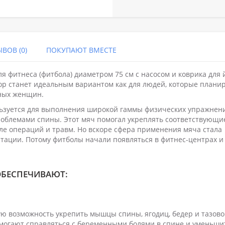
ВОВ (0)
ПОКУПАЮТ ВМЕСТЕ
ля фитнеса (фитбола) диаметром 75 см с насосом и коврика для 
бор станет идеальным вариантом как для людей, которые плани
нных женщин.
льзуется для выполнения широкой гаммы физических упражнен
роблемами спины. Этот мяч помогал укреплять соответствующи
ле операций и травм. Но вскоре сфера применения мяча стала
итации. Потому фитболы начали появляться в фитнес-центрах и
ОБЕСПЕЧИВАЮТ:
ю возможность укрепить мышцы спины, ягодиц, бедер и тазово
могают справляться с беременными болями в спине и уменьши