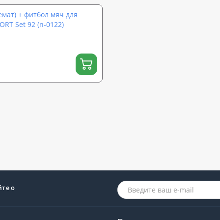
емат) + фитбол мяч для
RT Set 92 (n-0122)
йте о