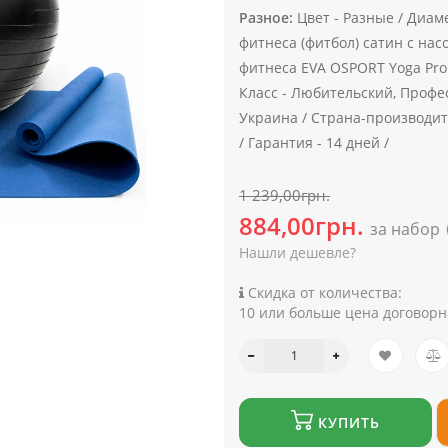
Разное:
Цвет -
Разные /
Диаме
фитнеса (фитбол) сатин с нас
фитнеса EVA OSPORT Yoga Pro
Класс -
Любительский, Профе
Украина /
Страна-производит
/
Гарантия -
14 дней /
1 239,00грн.
884,00грн.
за набор
Нашли дешевле?
Скидка от количества:
10 или больше цена договорн
КУПИТЬ