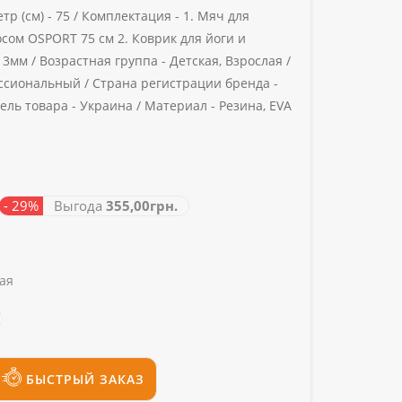
тр (см) -
75 /
Комплектация -
1. Мяч для
осом OSPORT 75 см 2. Коврик для йоги и
 3мм /
Возрастная группа -
Детская, Взрослая /
ссиональный /
Страна регистрации бренда -
ель товара -
Украина /
Материал -
Резина, EVA
- 29%
Выгода
355,00грн.
ая
БЫСТРЫЙ ЗАКАЗ