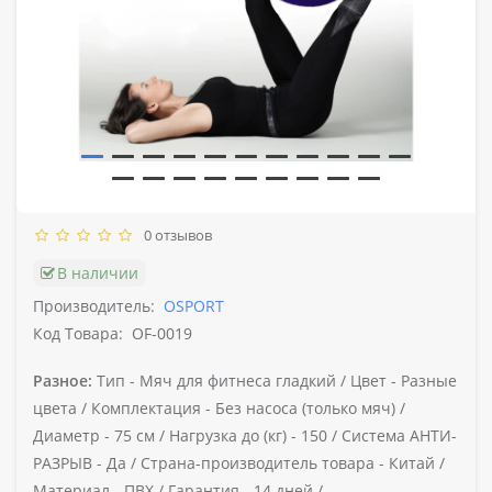
0 отзывов
В наличии
Производитель:
OSPORT
Код Товара:
OF-0019
Разное:
Тип -
Мяч для фитнеса гладкий /
Цвет -
Разные
цвета /
Комплектация -
Без насоса (только мяч) /
Диаметр -
75 см /
Нагрузка до (кг) -
150 /
Система АНТИ-
РАЗРЫВ -
Да /
Страна-производитель товара -
Китай /
Материал -
ПВХ /
Гарантия -
14 дней /