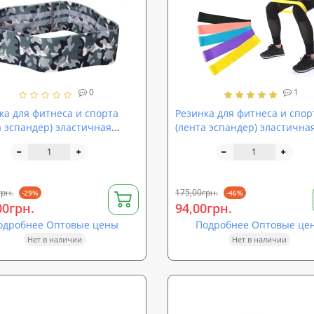
0
1
ка для фитнеса и спорта
Резинка для фитнеса и спор
а эспандер) эластичная
(лента эспандер) эластична
T (MS 2560-1)
OSPORT Profi L (MS 1852-2)
грн.
175,00грн.
-29%
-46%
00грн.
94,00грн.
одробнее Оптовые цены
Подробнее Оптовые це
Нет в наличии
Нет в наличии