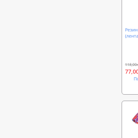
Резин
(лент
840х10
118,00
77,0
П