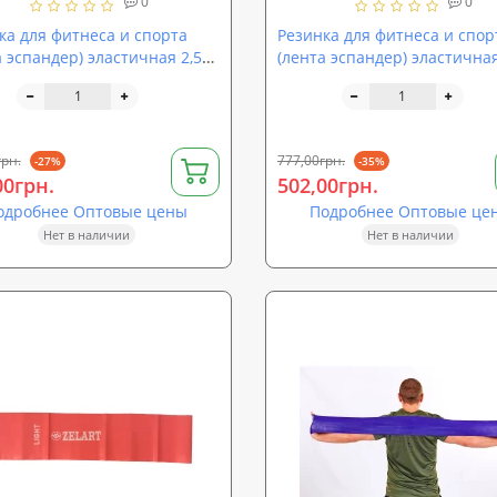
0
0
ка для фитнеса и спорта
Резинка для фитнеса и спор
а эспандер) эластичная 2,5м
(лента эспандер) эластична
 (FI-3933-2.5)
Zel Loop Bands (FI-6318)
грн.
777,00грн.
-27%
-35%
00грн.
502,00грн.
одробнее Оптовые цены
Подробнее Оптовые це
Нет в наличии
Нет в наличии