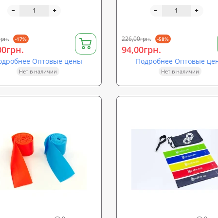
(3шт) Profi (MS 1488)
1500х150мм OSPORT (MS 167
грн.
226,00грн.
-17%
-58%
00грн.
94,00грн.
одробнее Оптовые цены
Подробнее Оптовые це
Нет в наличии
Нет в наличии