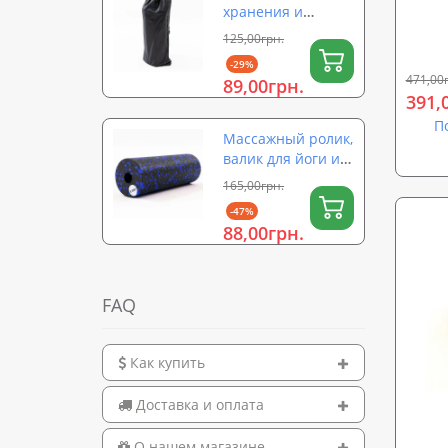
120см 
хранения и
переноски ролика
125,00грн.
для йоги (валика)
-29%
на затяжке 56×26
471,00
89,00грн.
см OSPORT (OF-
391,
0323)
П
Массажный ролик,
валик для йоги и
массажа спины
165,00грн.
EPP (массажер для
-47%
спины, шеи, ног)
88,00грн.
OSPORT 15х5см
(OF-0322)
FAQ
Как купить
Доставка и оплата
О нашем магазине