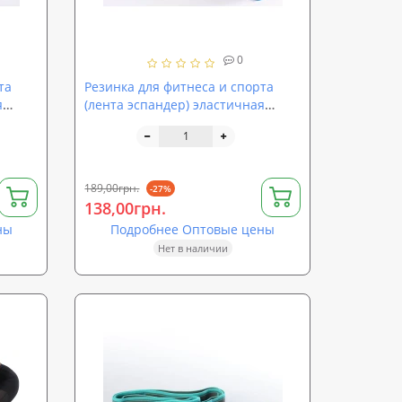
0
та
Резинка для фитнеса и спорта
я
(лента эспандер) эластичная
840х100х0,5мм Zel (FI-6668-3)
189,00грн.
-27%
138,00грн.
ны
Подробнее Оптовые цены
Нет в наличии