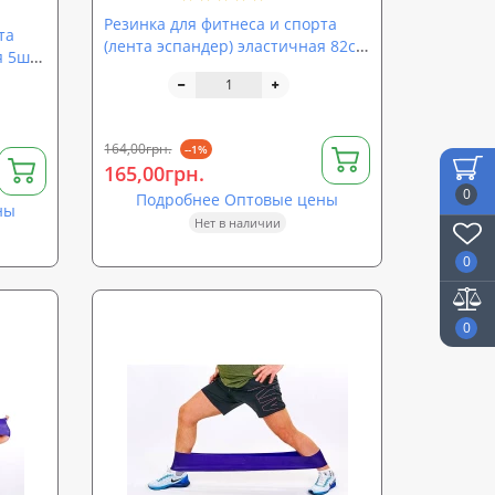
Резинка для фитнеса и спорта
та
(лента эспандер) эластичная 82см
я 5шт.
ткань Profi (MS 1481)
164,00грн.
--1%
165,00грн.
0
Подробнее Оптовые цены
ны
Нет в наличии
0
0