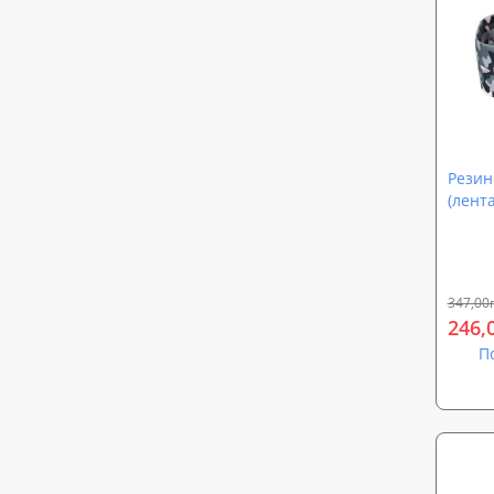
Резин
(лент
OSPOR
347,00
246,
П