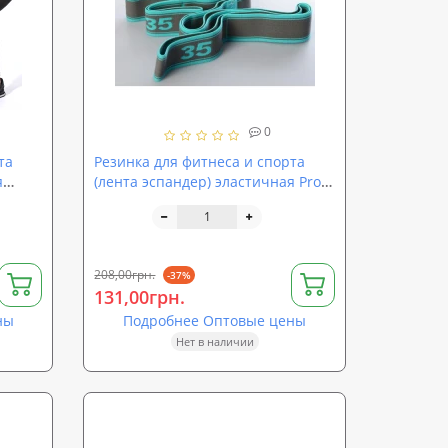
0
та
Резинка для фитнеса и спорта
я
(лента эспандер) эластичная Profi
(MS 2238-2)
208,00грн.
-37%
131,00грн.
ны
Подробнее Оптовые цены
Нет в наличии