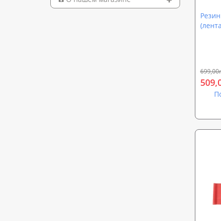
Резин
(лент
OSPORT
699,00
509,
П