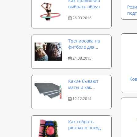
Как правильно
выбрать обруч
Рези
подт
26.03.2016
Тренировка на
фитболе для
идеального
24.08.2015
пресса за 15
минут
Ков
Какие бывают
маты и как
выбрать
12.12.2014
спортивный мат
Как собрать
рюкзак в поход