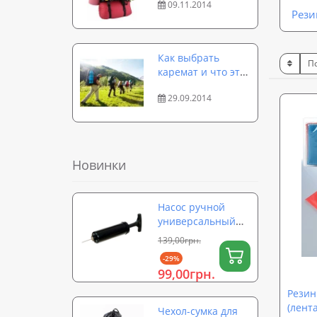
09.11.2014
Рези
Как выбрать
каремат и что это
такое
29.09.2014
Новинки
Насос ручной
универсальный
для мячей,
139,00грн.
надувных
-29%
изделий,
99,00грн.
фитболов OSPORT
(OF-0324)
Резин
(лент
Чехол-сумка для