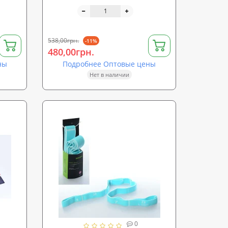
2)
150см (3шт) Profi (MS 1483)
538,00грн.
-11%
480,00грн.
ны
Подробнее Оптовые цены
Нет в наличии
0