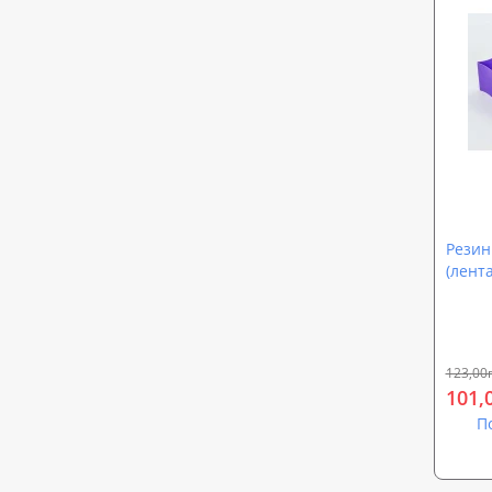
Резин
(лент
(LB-00
123,00
101,
П