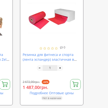
0
та
Резинка для фитнеса и спорта
 Zel
(лента эспандер) эластичная в
рулоне 25м Zel (FI-4987-25)
2 672,00грн.
-44%
1 487,00грн.
ны
Подробнее Оптовые цены
Нет в наличии