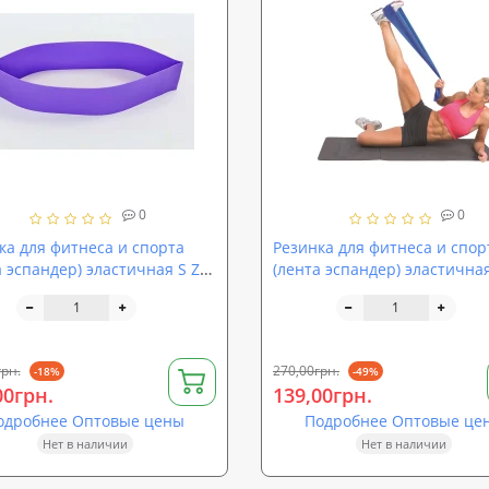
0
0
ка для фитнеса и спорта
Резинка для фитнеса и спор
а эспандер) эластичная S Zel
(лента эспандер) эластичная
1-V)
(FI-6256-1,5)
грн.
270,00грн.
-18%
-49%
00грн.
139,00грн.
одробнее Оптовые цены
Подробнее Оптовые це
Нет в наличии
Нет в наличии