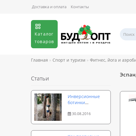
Доставка и оплата
Контакты
Каталог
товаров
Главная
Спорт и туризм
Фитнес, йога и аэроб
Эспан
Статьи
Инверсионные
ботинки
Onhillsport:
30.08.2016
особенности
применения и
эффективные
упражнения