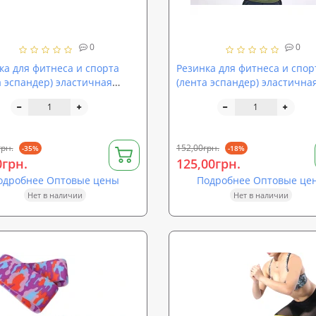
0
0
ка для фитнеса и спорта
Резинка для фитнеса и спор
а эспандер) эластичная
(лента эспандер) эластична
0х0,3мм Zel (FI-6668-1)
840х100х0,4мм Zel (FI-6668-2)
грн.
152,00грн.
-35%
-18%
0грн.
125,00грн.
одробнее Оптовые цены
Подробнее Оптовые це
Нет в наличии
Нет в наличии