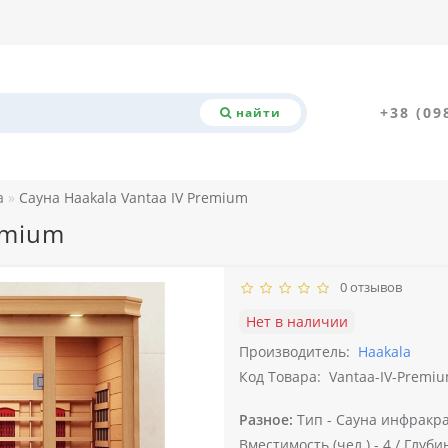
+38 (09
найти
а
Сауна Haakala Vantaa IV Premium
emium
0 отзывов
Нет в наличии
Производитель:
Haakala
Код Товара:
Vantaa-IV-Premi
Разное:
Тип -
Сауна инфракра
Вместимость (чел.) -
4 /
Глубин