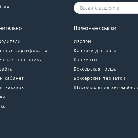
йте о
нительно
Полезные ссылки
водители
Изолон
очные сертификаты
Коврики для йоги
ёрская программа
Карематы
сайта
Боксерская груша
й кабинет
Боксерские перчатки
я заказов
Шумоизоляция автомобил
ки
лка