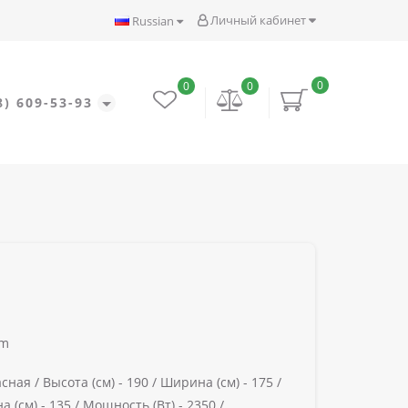
Личный кабинет
Russian
0
0
0
8) 609-53-93
um
сная /
Высота (см) -
190 /
Ширина (см) -
175 /
а (см) -
135 /
Мощность (Вт) -
2350 /