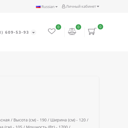
Личный кабинет
Russian
0
0
0
8) 609-53-93
сная /
Высота (см) -
190 /
Ширина (см) -
120 /
а (см) -
105 /
Мощность (Вт) -
1700 /