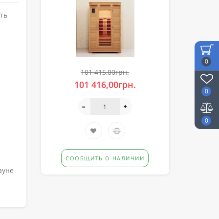
ть
0
101 415,00грн.
101 416,00грн.
0
0
СООБЩИТЬ О НАЛИЧИИ
ауне