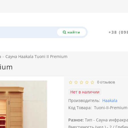
+38 (09
найти
а
Сауна Haakala Tuoni II Premium
mium
0 отзывов
Нет в наличии
Производитель:
Haakala
Код Товара:
Tuoni-II-Premium
Разное:
Тип -
Сауна инфракра
Вместимость (чел.) -
2 /
Глубин