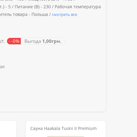
.) -
5 /
Питание (В) -
230 /
Рабочая температура
тель товара -
Польша /
смотреть все
шт.
- -0%
Выгода
1,00грн.
ая
Сауна Haakala Tuoni II Premium