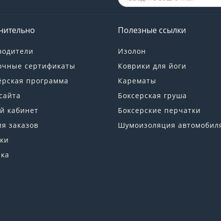
нительно
Полезные ссылки
водители
Изолон
очные сертификаты
Коврики для йоги
ёрская программа
Карематы
сайта
Боксерская груша
й кабинет
Боксерские перчатки
я заказов
Шумоизоляция автомобил
ки
лка