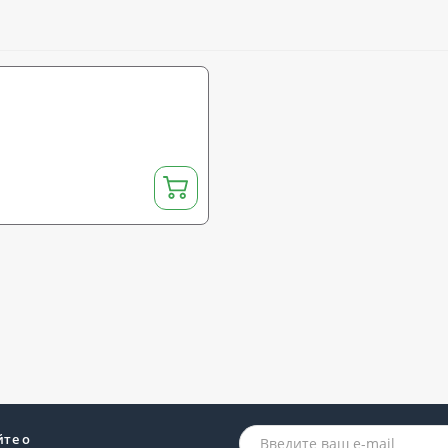
йте о