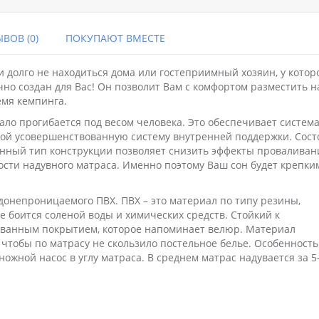
ВОВ (0)
ПОКУПАЮТ ВМЕСТЕ
и долго не находиться дома или гостеприимный хозяин, у котор
очно создан для Вас! Он позволит Вам с комфортом разместить н
емя кемпинга.
ало прогибается под весом человека. Это обеспечивает систем
обой усовершенствованную систему внутренней поддержки. Сост
анный тип конструкции позволяет снизить эффекты проваливан
сти надувного матраса. Именно поэтому Ваш сон будет крепки
одонепроницаемого ПВХ. ПВХ – это материал по типу резины,
не боится соленой воды и химических средств. Стойкий к
ованным покрытием, которое напоминает велюр. Материал
о, чтобы по матрасу не скользило постельное белье. Особенность
ножной насос в углу матраса. В среднем матрас надувается за 5