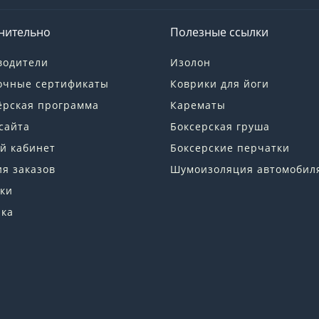
нительно
Полезные ссылки
водители
Изолон
очные сертификаты
Коврики для йоги
ёрская программа
Карематы
сайта
Боксерская груша
й кабинет
Боксерские перчатки
я заказов
Шумоизоляция автомобил
ки
лка