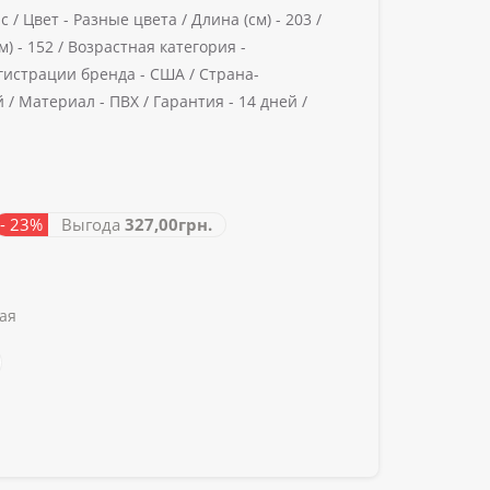
с /
Цвет -
Разные цвета /
Длина (см) -
203 /
) -
152 /
Возрастная категория -
гистрации бренда -
США /
Страна-
й /
Материал -
ПВХ /
Гарантия -
14 дней /
- 23%
Выгода
327,00грн.
ая