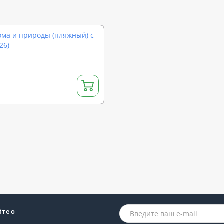
ома и природы (пляжный) с
26)
йте о