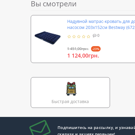
Вы смотрели
Надувной матрас-кровать для д
насосом 203х152см Bestway (672
0
1 451,00грн.
-23%
1 124,00грн.
Быстрая доставка
Подпишитесь на рассылку, и узнава
скидках и акциях первыми!