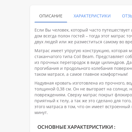
ОПИСАНИЕ
ХАРАКТЕРИСТИКИ
ОТЗЫ
Если Вы человек, который часто путешествует 
дом всегда полон гостей – тогда этот матрас т
двух людей или же разместиться самому во вр
Матрас имеет упругую конструкцию, которая м
стаканчатого типа Coil Beam. Представляет с
из прочных перегородок в виде цилиндров. Д
прогибания и продольного колебания поверхно
таком матрасе, а самое главное комфортным!
Надувная кровать изготовлена из прочного, в
толщиной 0,38 см. Он не выгорает на солнце, 
повреждениям. Сверху матрас покрыт флокир
приятный к телу, а так же это сделано для тог
этого матраса в том, что он имеет встроенный 
минут.
ОСНОВНЫЕ ХАРАКТЕРИСТИКИ :