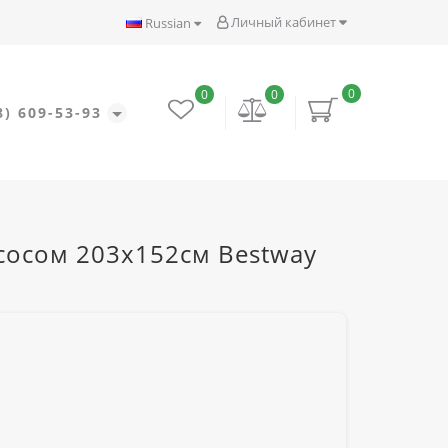
Личный кабинет
Russian
0
0
0
8) 609-53-93
сосом 203х152см Bestway