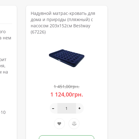
Надувной матрас-кровать для
дома и природы (пляжный) с
насосом 203х152см Bestway
ого
(67226)
а нем
а
оит
ия,
м на
1 451,00грн.
1 124,00грн.
-10