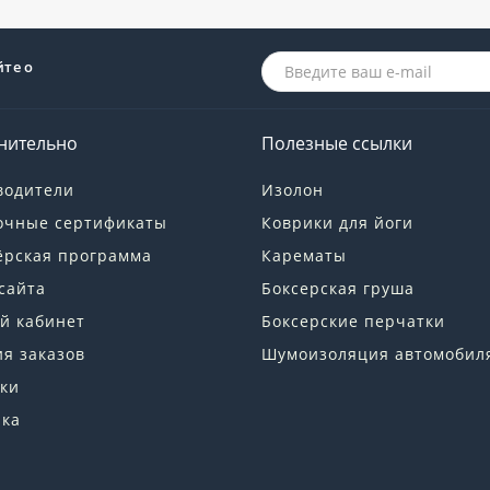
йте о
нительно
Полезные ссылки
водители
Изолон
очные сертификаты
Коврики для йоги
ёрская программа
Карематы
сайта
Боксерская груша
й кабинет
Боксерские перчатки
я заказов
Шумоизоляция автомобил
ки
лка