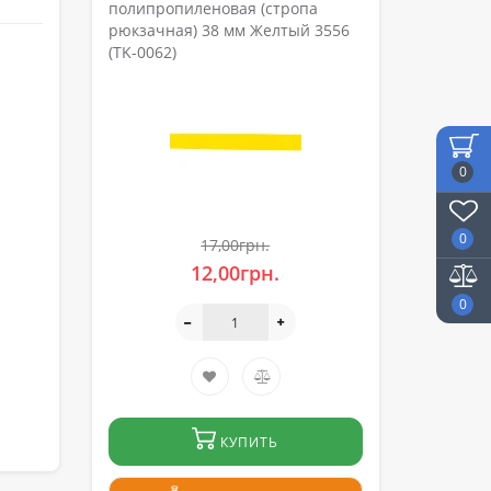
полипропиленовая (стропа
рюкзачная) 38 мм Желтый 3556
(TK-0062)
0
0
17,00грн.
12,00грн.
0
КУПИТЬ