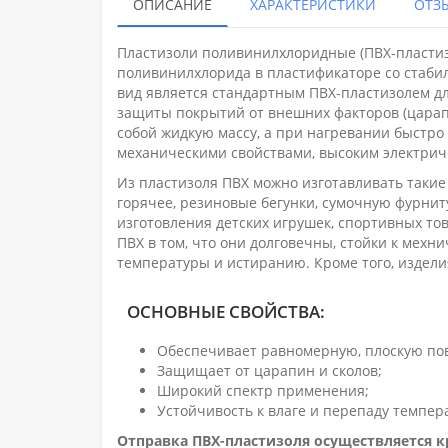
ОПИСАНИЕ
ХАРАКТЕРИСТИКИ
ОТЗЫ
Пластизоли поливинилхлоридные (ПВХ-пласти
поливинилхлорида в пластификаторе со стаб
вид является стандартным ПВХ-пластизолем дл
защиты покрытий от внешних факторов (царап
собой жидкую массу, а при нагревании быстр
механическими свойствами, высоким электрич
Из пластизоля ПВХ можно изготавливать такие 
горячее, резиновые бегунки, сумочную фурниту
изготовления детских игрушек, спортивных то
ПВХ в том, что они долговечны, стойки к мехн
температуры и истиранию. Кроме того, изделия
ОСНОВНЫЕ СВОЙСТВА:
Обеспечивает равномерную, плоскую по
Защищает от царапин и сколов;
Широкий спектр применения;
Устойчивость к влаге и перепаду темпер
Отправка ПВХ-пластизоля осуществляется к