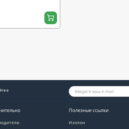
йте о
нительно
Полезные ссылки
водители
Изолон