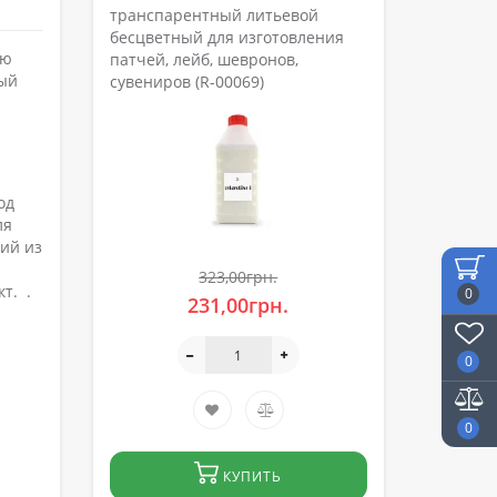
транспарентный литьевой
бесцветный для изготовления
ию
патчей, лейб, шевронов,
ный
сувениров (R-00069)
од
ля
лий из
323,00грн.
т. .
0
231,00грн.
0
0
КУПИТЬ