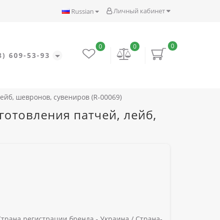
Личный кабинет
Russian
0
0
0
8) 609-53-93
йб, шевронов, сувениров (R-00069)
отовления патчей, лейб,
Страна регистрации бренда -
Украина /
Страна-