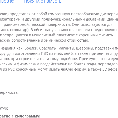
ВОВ (0)
ПОКУПАЮТ ВМЕСТЕ
золи) представляют собой гомогенную пастообразную дисперс
илизаторами и другими полифункциональными добавками. Дан
я равномерной, плоской поверхности. Они используются для
ины, сколы др). В обычных условиях пластизоли представляют
о превращаются в монолитный пластикат с хорошими физико-
еским сопротивление и химической стойкостью.
изделия как: брелки, браслеты, магниты, шевроны, подставки п
ру, для изготовления ПВХ патчей, лейб, а также применяется д
варов, при строительстве и тому подобное. Преимущество изде
ическим и физическим воздействиям: не боятся воды, перепадов
 из PVC красочные, могут иметь любую форму, а также 3D эффек
верхность;
атур;
ратно 1 килограмму!