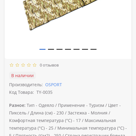
0 отзывов
В наличии
Производитель:
OSPORT
Код Товара:
TY-0035
Разное:
Тип -
Одеяло /
Применение -
Туризм /
Цвет -
Пиксель /
Длина (см) -
230 /
Застежка -
Молния /
Комфортная температура (°C) -
17 /
Максимальная
температура (°C) -
25 /
Минимальная температура (°C) -
5 /
Плотность (г\м2) -
250 /
Страна регистрации бренда