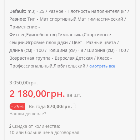
Default:
m3) -
25 /
Разное -
Плотность наполнителя (кг /
Разное:
Тип -
Мат спортивный,Мат гимнастический /
Применение -
Фитнес,Единоборство,Гимнастика,Спортивные
секции,Игровые площадки /
Цвет -
Разные цвета /
Длина (см) -
100 /
Толщина (см) -
8 /
Ширина (см) -
100 /
Возрастная группа -
Взрослая,Детская /
Класс -
Профессиональный,Любительский /
смотреть все
3 050,00грн.
2 180,00грн.
за шт.
- 29%
Выгода
870,00грн.
Нашли дешевле?
Скидка от количества:
10 или больше цена договорная