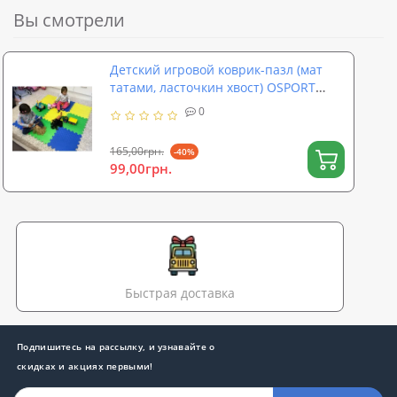
Вы смотрели
Детский игровой коврик-пазл (мат
татами, ласточкин хвост) OSPORT
50cм х 50cм толщина 10мм (FI-0009)
0
165,00грн.
-40%
99,00грн.
Быстрая доставка
Подпишитесь на рассылку, и узнавайте о
скидках и акциях первыми!