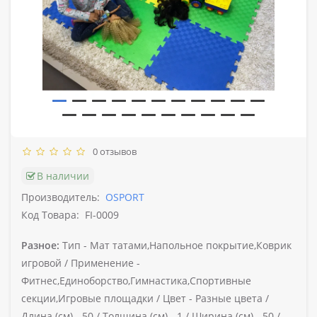
0 отзывов
В наличии
Производитель:
OSPORT
Код Товара:
FI-0009
Разное:
Тип -
Мат татами,Напольное покрытие,Коврик
игровой /
Применение -
Фитнес,Единоборство,Гимнастика,Спортивные
секции,Игровые площадки /
Цвет -
Разные цвета /
Длина (см) -
50 /
Толщина (см) -
1 /
Ширина (см) -
50 /