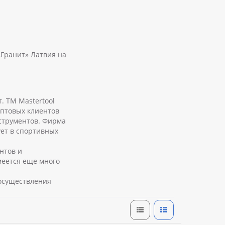
«Гранит» Латвия на
. ТМ Mastertool
оптовых клиентов
струментов. Фирма
ует в спортивных
нтов и
меется еще много
осуществления