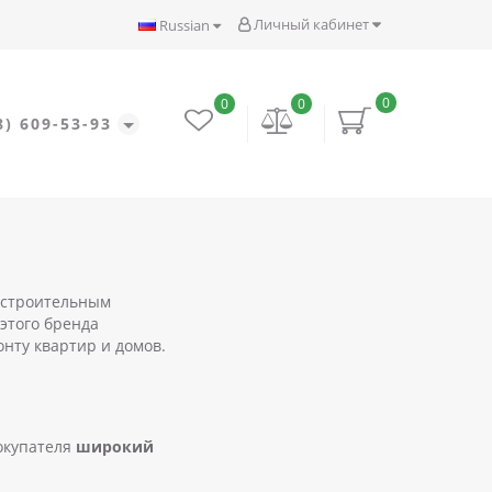
Личный кабинет
Russian
0
0
0
8) 609-53-93
я строительным
этого бренда
нту квартир и домов.
окупателя
широкий