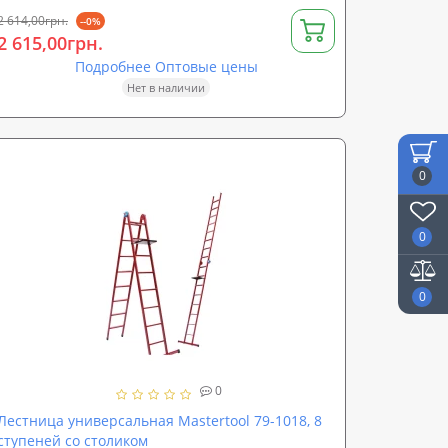
2 614,00грн.
--0%
2 615,00грн.
Подробнее Оптовые цены
Нет в наличии
0
0
0
0
Лестница универсальная Mastertool 79-1018, 8
ступеней со столиком