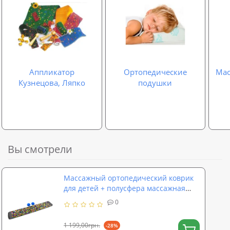
Аппликатор
Ортопедические
Мас
Кузнецова, Ляпко
подушки
Вы смотрели
Массажный ортопедический коврик
для детей + полусфера массажная
массажер для ног 2шт OSPORT Set 73
0
(n-0103)
1 199,00грн.
-28%