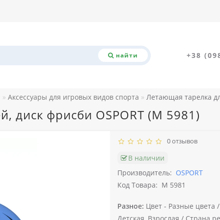
+38 (09
найти
а
Аксессуары для игровых видов спорта
Летающая тарелка дл
й, диск фрисби OSPORT (M 5981)
0 отзывов
В наличии
Производитель:
OSPORT
Код Товара:
M 5981
Разное:
Цвет -
Разные цвета 
Детская, Взрослая /
Страна ре