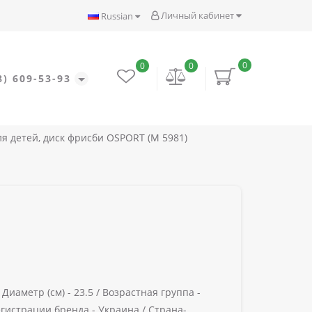
Личный кабинет
Russian
0
0
0
8) 609-53-93
я детей, диск фрисби OSPORT (M 5981)
/
Диаметр (см) -
23.5 /
Возрастная группа -
гистрации бренда -
Украина /
Страна-