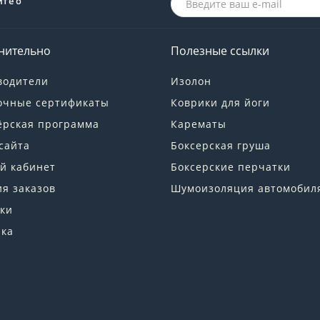
йте о
нительно
Полезные ссылки
водители
Изолон
очные сертификаты
Коврики для йоги
ёрская программа
Карематы
сайта
Боксерская груша
й кабинет
Боксерские перчатки
я заказов
Шумоизоляция автомобил
ки
лка