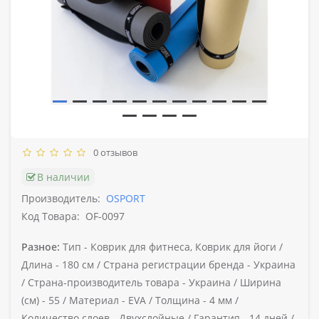
0 отзывов
В наличии
Производитель:
OSPORT
Код Товара:
OF-0097
Разное:
Тип -
Коврик для фитнеса, Коврик для йоги /
Длина -
180 см /
Страна регистрации бренда -
Украина
/
Страна-производитель товара -
Украина /
Ширина
(cм) -
55 /
Материал -
EVA /
Толщина -
4 мм /
Количество слоев -
Двухслойные /
Гарантия -
14 дней /