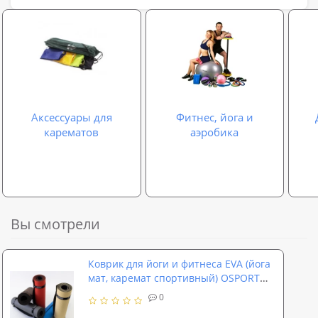
Аксессуары для
Фитнес, йога и
карематов
аэробика
Вы смотрели
Коврик для йоги и фитнеса EVA (йога
мат, каремат спортивный) OSPORT
ECO Friendly Pro 4 мм (OF-0097)
0