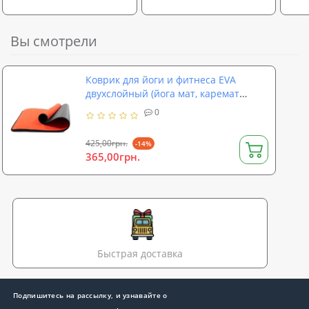
Вы смотрели
Коврик для йоги и фитнеса EVA
двухслойный (йога мат, каремат
спортивный) OSPORT Yoga Pro+ Micro
0
8мм (OF-0309)
425,00грн.
-14%
365,00грн.
Быстрая доставка
Подпишитесь на рассылку, и узнавайте о