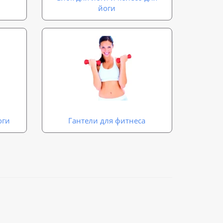
йоги
оги
Гантели для фитнеса