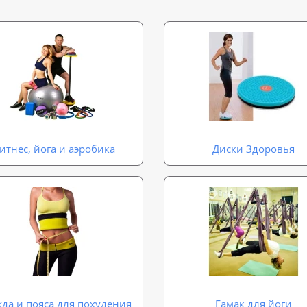
итнес, йога и аэробика
Диски Здоровья
да и пояса для похудения
Гамак для йоги