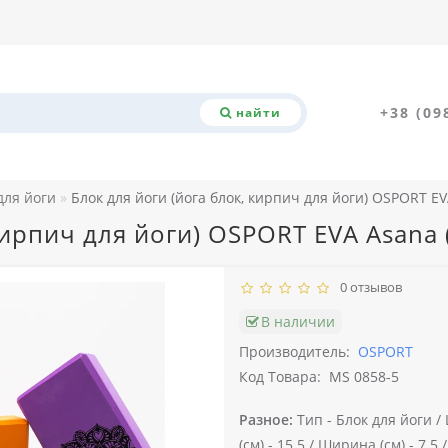
+38 (09
найти
для йоги
Блок для йоги (йога блок, кирпич для йоги) OSPORT EV
кирпич для йоги) OSPORT EVA Asana 
0 отзывов
В наличии
Производитель:
OSPORT
Код Товара:
MS 0858-5
Разное:
Тип -
Блок для йоги /
(см) -
15.5 /
Ширина (см) -
7.5 