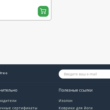
йте о
нительно
Полезные ссылки
водители
Изолон
очные сертификаты
Коврики для йоги