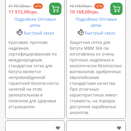
21 767,00грн.
16 158,00грн.
-47%
-37%
11 572,00грн.
10 168,00грн.
Подробнее Оптовые
Подробнее Оптовые
цены
цены
Быстрый заказ
Быстрый заказ
Красивая, прочная,
Защитная сетка для
надежная,
батута МВМ 366 см
сертифицированная по
изготовлена из очень
международным
прочных, надежных и
стандартам сетка для
экологически безопасных
батута является
материалов, одобренных
непревзойденной
европейскими
гарантией безопасности
стандартами качества.
занятий на этом
При отличных
увлекательном и
характеристиках имеет
полезном для здоровья
стоимость, на порядок
аттракционе.
доступнее зарубежных
аналогов.