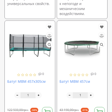
универсальных свойств.
к непогоде и
механическим
воздействиям.
0
0
Батут MBM 457x305см
Батут MBM 457см
122 533,00грн.
43 190,00грн.
-38%
-31%