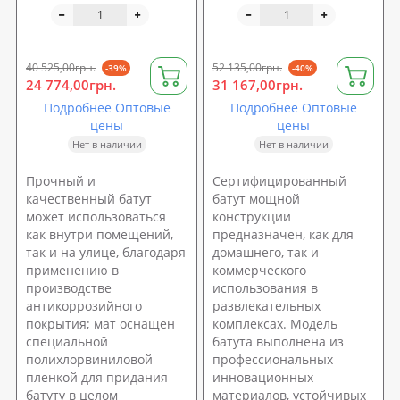
40 525,00грн.
52 135,00грн.
-39%
-40%
24 774,00грн.
31 167,00грн.
Подробнее Оптовые
Подробнее Оптовые
цены
цены
Нет в наличии
Нет в наличии
Прочный и
Сертифицированный
качественный батут
батут мощной
может использоваться
конструкции
как внутри помещений,
предназначен, как для
так и на улице, благодаря
домашнего, так и
применению в
коммерческого
производстве
использования в
антикоррозийного
развлекательных
покрытия; мат оснащен
комплексах. Модель
специальной
батута выполнена из
полихлорвиниловой
профессиональных
пленкой для придания
инновационных
батуту в целом
материалов, устойчивых