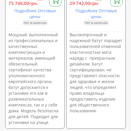
75 746,00грн.
29 742,00грн.
Подробнее Оптовые
Подробнее Оптовые
цены
цены
Нет в наличии
Нет в наличии
Мощный, выполненный
Высокопрочный и
из профессиональных и
надежный батут порадует
качественных
пользователей отменной
комплектующих и
эластичностью мата
материалов, имеющий
наряду с прекрасным
обязательный
дизайном. Батут
сертификат качества
сертифицирован, не
уполномоченного
представляет опасности
европейского органа,
для здоровья и жизни
батут допускается к
людей, что определяет
установке его как в
право владельца
развлекательных
предоставить изделие
комплексах, так и у себя
для общественного
дома. Модель безопасна
пользования.
для детей. Подходит для
установки на улице.