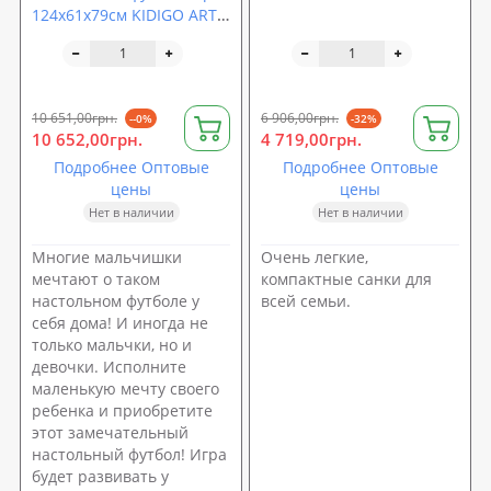
124х61х79см KIDIGO ART
(NF04)
10 651,00грн.
6 906,00грн.
--0%
-32%
10 652,00грн.
4 719,00грн.
Подробнее Оптовые
Подробнее Оптовые
цены
цены
Нет в наличии
Нет в наличии
Многие мальчишки
Очень легкие,
мечтают о таком
компактные санки для
настольном футболе у
всей семьи.
себя дома! И иногда не
только мальчки, но и
девочки. Исполните
маленькую мечту своего
ребенка и приобретите
этот замечательный
настольный футбол! Игра
будет развивать у