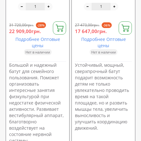
31 720,00грн.
27 473,00грн.
-28%
-36%
22 909,00грн.
17 647,00грн.
Подробнее Оптовые
Подробнее Оптовые
цены
цены
Нет в наличии
Нет в наличии
Большой и надежный
Устойчивый, мощный,
батут для семейного
сверхпрочный батут
пользования. Поможет
подарит возможность
организовать
детям не только
интересные занятия
увлекательно проводить
физкультурой при
время на такой
недостатке физической
площадке, но и развить
активности. Развивает
мышцы тела, увеличить
вестибулярный аппарат,
выносливость и
благотворно
улучшить координацию
воздействует на
движений.
состояние нервной
системы.