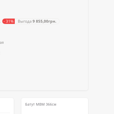
.
- 31%
Выгода
9 855,00грн.
ая
Батут MBM 366см