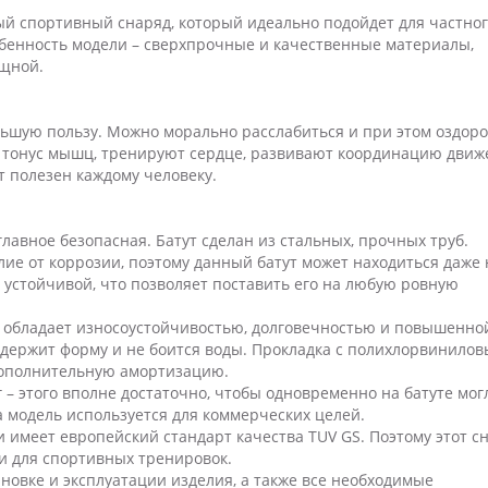
ый спортивный снаряд, который идеально подойдет для частно
обенность модели – сверхпрочные и качественные материалы,
ощной.
льшую пользу. Можно морально расслабиться и при этом оздор
т тонус мышц, тренируют сердце, развивают координацию движ
т полезен каждому человеку.
лавное безопасная. Батут сделан из стальных, прочных труб.
е от коррозии, поэтому данный батут может находиться даже 
 устойчивой, что позволяет поставить его на любую ровную
 обладает износоустойчивостью, долговечностью и повышенно
 держит форму и не боится воды. Прокладка с полихлорвинило
дополнительную амортизацию.
 – этого вполне достаточно, чтобы одновременно на батуте мог
а модель используется для коммерческих целей.
имеет европейский стандарт качества TUV GS. Поэтому этот с
к и для спортивных тренировок.
ановке и эксплуатации изделия, а также все необходимые