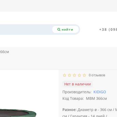
+38 (09
найти
366см
0 отзывов
Нет в наличии
Производитель:
KIDIGO
Код Товара:
MBM 366см
Разное:
Диаметр ø -
366 см /
см /
Гарантия -
14 дней /