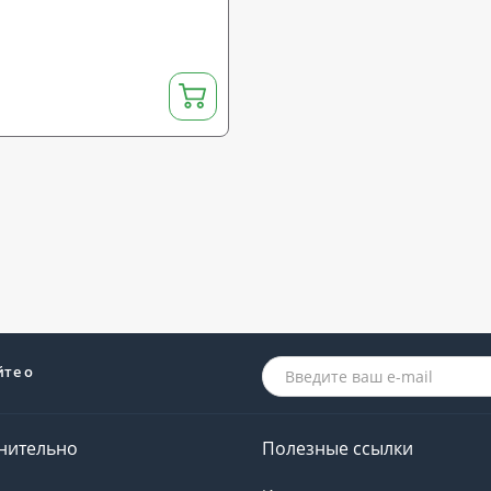
йте о
нительно
Полезные ссылки