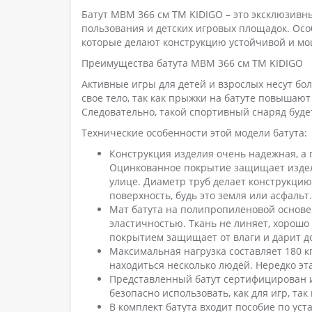
Батут МВМ 366 см ТМ KIDIGO – это эксклюзивн
пользования и детских игровых площадок. Ос
которые делают конструкцию устойчивой и м
Преимущества батута МВМ 366 см ТМ KIDIGO
Активные игры для детей и взрослых несут бо
свое тело, так как прыжки на батуте повышаю
Следовательно, такой спортивный снаряд буде
Технические особенности этой модели батута:
Конструкция изделия очень надежная, а г
Оцинкованное покрытие защищает издели
улице. Диаметр труб делает конструкцию
поверхность, будь это земля или асфальт.
Мат батута на полипропиленовой основе
эластичностью. Ткань не линяет, хорошо
покрытием защищает от влаги и дарит 
Максимальная нагрузка составляет 180 кг
находиться несколько людей. Нередко эт
Представленный батут сертифицирован и 
безопасно использовать, как для игр, та
В комплект батута входит пособие по уст