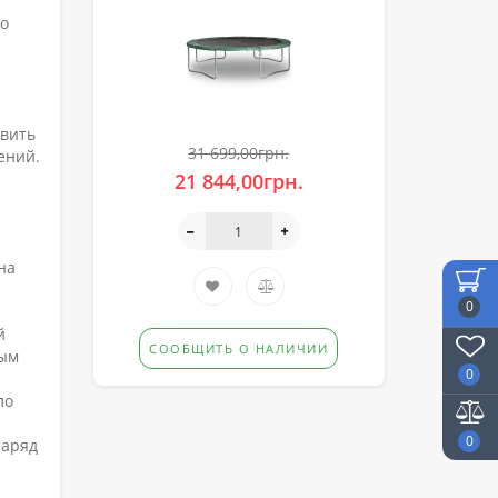
го
овить
31 699,00грн.
ений.
21 844,00грн.
на
0
й
СООБЩИТЬ О НАЛИЧИИ
вым
0
ло
0
наряд