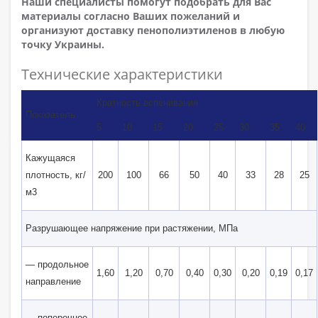
Наши специалисты помогут подобрать для Вас
материалы согласно Ваших пожеланий и
организуют доставку пенополиэтиленов в любую
точку Украины.
Технические
характеристики
Кратность вспенивания
Показатель
5
10
15
20
25
30
35
40
Кажущаяся
плотность, кг/
200
100
66
50
40
33
28
25
м3
Разрушающее напряжение при растяжении, МПа
— продольное
1,60
1,20
0,70
0,40
0,30
0,20
0,19
0,17
направление
— поперечное