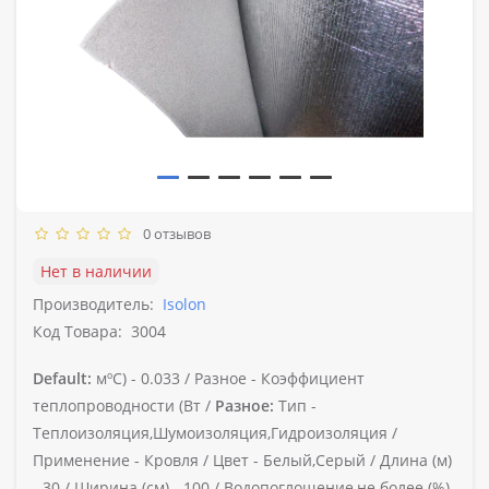
0 отзывов
Нет в наличии
Производитель:
Isolon
Код Товара:
3004
Default:
мºС) -
0.033 /
Разное -
Коэффициент
теплопроводности (Вт /
Разное:
Тип -
Теплоизоляция,Шумоизоляция,Гидроизоляция /
Применение -
Кровля /
Цвет -
Белый,Серый /
Длина (м)
-
30 /
Ширина (см) -
100 /
Водопоглощение,не более (%)