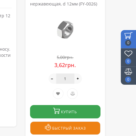
нержавеющая, d 12мм (FY-0026)
тр 12
0
носу.
кости
5,00грн.
0
3,62грн.
0
КУПИТЬ
БЫСТРЫЙ ЗАКАЗ