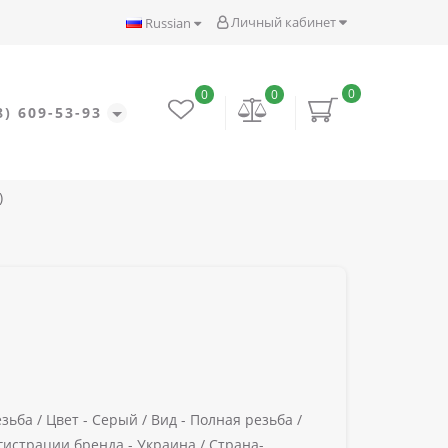
Личный кабинет
Russian
0
0
0
8) 609-53-93
)
зьба /
Цвет -
Серый /
Вид -
Полная резьба /
гистрации бренда -
Украина /
Страна-