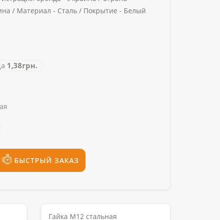
ина /
Материал -
Сталь /
Покрытие -
Белый
да
1,38грн.
ая
БЫСТРЫЙ ЗАКАЗ
Гайка М12 стальная