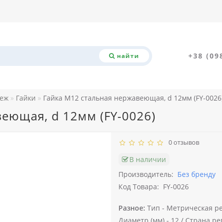
+38 (09
найти
пеж
Гайки
Гайка М12 стальная нержавеющая, d 12мм (FY-0026
еющая, d 12мм (FY-0026)
0 отзывов
В наличии
Производитель:
Без бренду
Код Товара:
FY-0026
Разное:
Тип -
Метрическая ре
Диаметр (мм) -
12 /
Страна ре