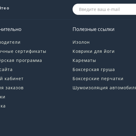
йте о
нительно
Полезные ссылки
водители
Изолон
очные сертификаты
Коврики для йоги
ёрская программа
Карематы
сайта
Боксерская груша
й кабинет
Боксерские перчатки
я заказов
Шумоизоляция автомобил
ки
лка