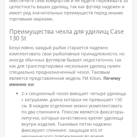
обеспечите себя комфортом и не будете переживать за
целостность ваших удилищ, так как футляр надежен и
имеет ряд значительных преимуществ перед иными
торговыми марками.
Преимущества чехла для удилищ Case
130 St
Безусловно, каждый рыбак старается надежно
комплектовать свои рыболовные принадлежности, но
иногда обычных футляров бывает недостаточно, так
как для транспортировки нескольких удилищ нужен
специально предназначенный чехол. Таковым
является представленная модель ТМ Kibas.
Почему
именно он:
2-х секционный чехол вмещает четыре удилища
с катушками, длина которых не превышает 130
см. В каждом отделении можно укомплектовать
по два спиннинга. Плюсом является фиксаторы-
липучки, которые качественно крепят удилища
внутри изделия. Тканевые петли надежно
фиксируют спиннинг, защищая его от
механического повреждения во время