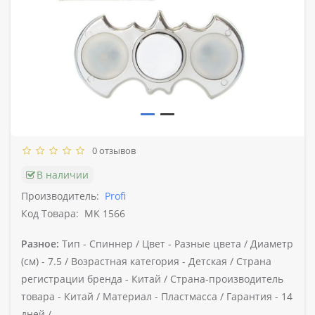
0 отзывов
В наличии
Производитель:
Profi
Код Товара:
MK 1566
Разное:
Тип -
Спиннер /
Цвет -
Разные цвета /
Диаметр
(см) -
7.5 /
Возрастная категория -
Детская /
Страна
регистрации бренда -
Китай /
Страна-производитель
товара -
Китай /
Материал -
Пластмасса /
Гарантия -
14
дней /