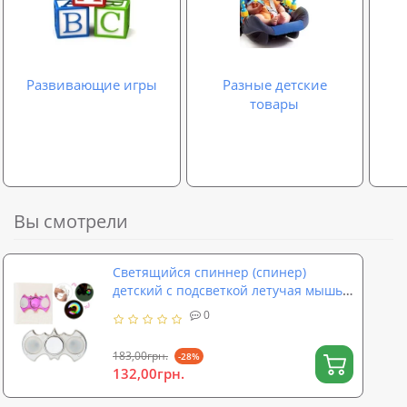
Развивающие игры
Разные детские
товары
Вы смотрели
Светящийся спиннер (спинер)
детский с подсветкой летучая мышь
7.5см Profi (MK 1566)
0
183,00грн.
-28%
132,00грн.