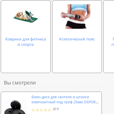
Коврики для фитнеса
Атлетический пояс
и спорта
п
Вы смотрели
Блин-диск для гантели и штанги
композитный под гриф 25мм OSPORT
Lite 1.25 кг (OF-0140)
0