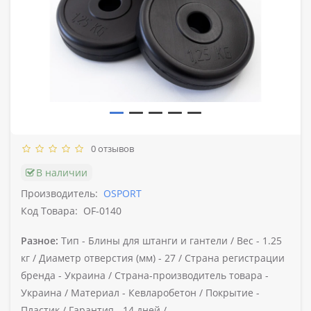
0 отзывов
В наличии
Производитель:
OSPORT
Код Товара:
OF-0140
Разное:
Тип -
Блины для штанги и гантели /
Вес -
1.25
кг /
Диаметр отверстия (мм) -
27 /
Страна регистрации
бренда -
Украина /
Страна-производитель товара -
Украина /
Материал -
Кевларобетон /
Покрытие -
Пластик /
Гарантия -
14 дней /