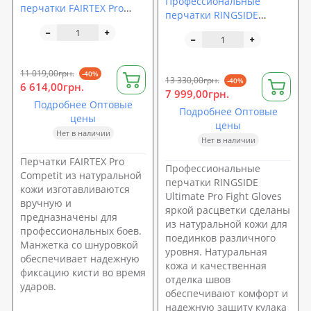
Профессиональные
перчатки FAIRTEX Pro
перчатки RINGSIDE
Competit
Ultimate Pro Fight Gloves
11 019,00грн.
-40%
13 330,00грн.
-40%
6 614,00грн.
7 999,00грн.
Подробнее Оптовые
Подробнее Оптовые
цены
цены
Нет в наличии
Нет в наличии
Перчатки FAIRTEX Pro
Профессиональные
Competit из натуральной
перчатки RINGSIDE
кожи изготавливаются
Ultimate Pro Fight Gloves
вручную и
яркой расцветки сделаны
предназначены для
из натуральной кожи для
профессиональных боев.
поединков различного
Манжетка со шнуровкой
уровня. Натуральная
обеспечивает надежную
кожа и качественная
фиксацию кисти во время
отделка швов
ударов.
обеспечивают комфорт и
надежную защиту кулака