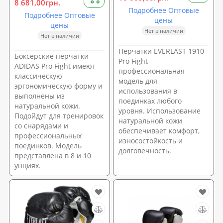
8 681,00грн.
Подробнее Оптовые
Подробнее Оптовые
цены
цены
Нет в наличии
Нет в наличии
Перчатки EVERLAST 1910
Боксерские перчатки
Pro Fight –
ADIDAS Pro Fight имеют
профессиональная
классическую
модель для
эргономическую форму и
использования в
выполнены из
поединках любого
натуральной кожи.
уровня. Использование
Подойдут для тренировок
натуральной кожи
со снарядами и
обеспечивает комфорт,
профессиональных
износостойкость и
поединков. Модель
долговечность.
представлена в 8 и 10
унциях.