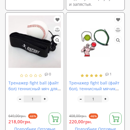
и запястья.
0
1
Тренажер fight ball (файт
Тренажер fight ball (файт
бол) теннисный мяч для
бол), теннисный мячик
бокса на резинке OSPORT
для бокса на резинке (SP-
Medium (fl-0132-1)
0502)
649,00грн.
408,00грн.
-66%
-46%
218,00грн.
220,00грн.
Подробнее Оптовые
Подробнее Оптовые