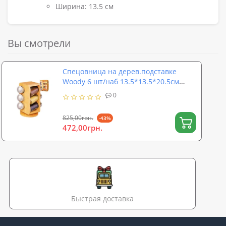
Ширина: 13.5 см
Вы смотрели
Спецовница на дерев.подставке
Woody 6 шт/наб 13.5*13.5*20.5см
Stenson (MS-0369)
0
825,00грн.
-43%
472,00грн.
Быстрая доставка