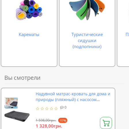
Карематы
Туристические
П
сидушки
(подпопники)
Вы смотрели
Надувной матрас-кровать для дома и
природы (пляжный) с насосом
203х152см Intex (66769)
0
1 598,00грн.
-17%
1 328,00грн.