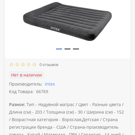
0 отзывов
Нет в наличии
Производитель:
Intex
Код Товара:
66769
Разное:
Тип -
Надувной матрас /
Цвет -
Разные цвета /
Длина (см) -
203 /
Толщина (см) -
30 /
Ширина (см) -
152
/
Возрастная категория -
Взрослая,Детская /
Страна
регистрации бренда -
США /
Страна-производитель
товара -
Китай /
Материал -
ПВХ /
Гарантия -
14 дней /