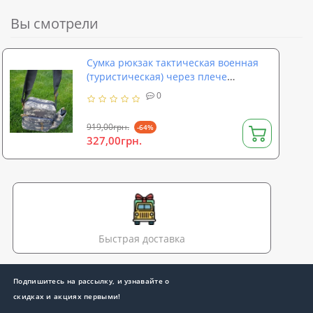
Вы смотрели
Сумка рюкзак тактическая военная
(туристическая) через плече
однолямочная OSPORT Pixel (N02181)
0
919,00грн.
-64%
327,00грн.
Быстрая доставка
Подпишитесь на рассылку, и узнавайте о
скидках и акциях первыми!