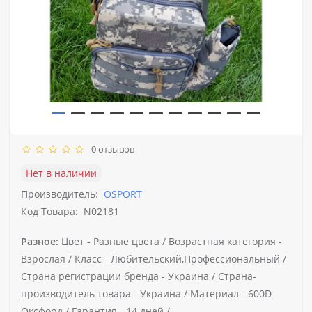
0 отзывов
Нет в наличии
Производитель:
OSPORT
Код Товара:
N02181
Разное:
Цвет -
Разные цвета /
Возрастная категория -
Взрослая /
Класс -
Любительский,Профессиональный /
Страна регистрации бренда -
Украина /
Страна-
производитель товара -
Украина /
Материал -
600D
Оксфорд /
Гарантия -
14 дней /