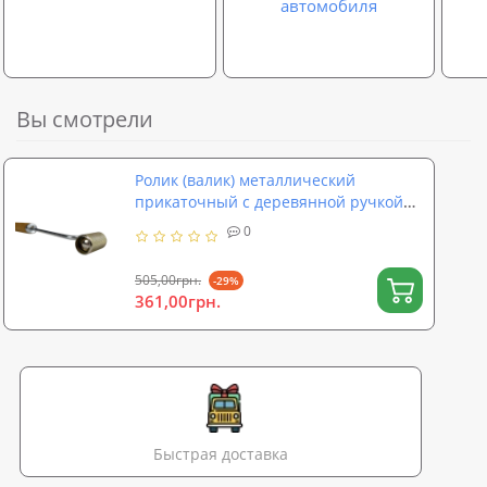
автомобиля
Вы смотрели
Ролик (валик) металлический
прикаточный с деревянной ручкой
для виброизоляции K1 L125 PRO
0
SoundProOFF (sp-0100)
505,00грн.
-29%
361,00грн.
Быстрая доставка