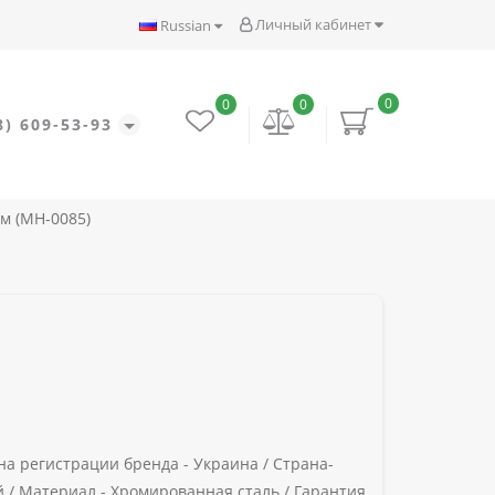
Личный кабинет
Russian
0
0
0
8) 609-53-93
см (MH-0085)
на регистрации бренда -
Украина /
Страна-
й /
Материал -
Хромированная сталь /
Гарантия