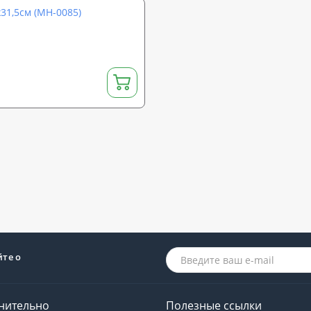
х31,5см (MH-0085)
йте о
нительно
Полезные ссылки