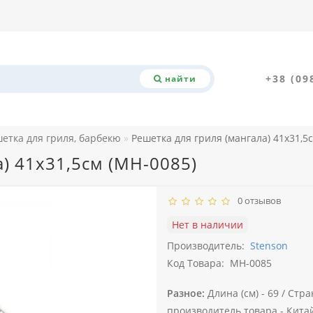
+38 (09
найти
етка для гриля, барбекю
Решетка для гриля (мангала) 41х31,5
а) 41х31,5см (MH-0085)
0 отзывов
Нет в наличии
Производитель:
Stenson
Код Товара:
MH-0085
Разное:
Длина (см) -
69 /
Стра
производитель товара -
Кита