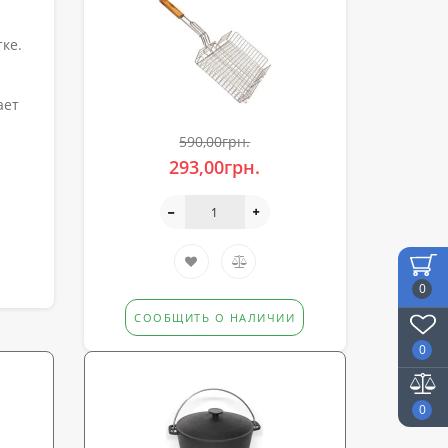
я
ке.
ает
590,00грн.
293,00грн.
0
СООБЩИТЬ О НАЛИЧИИ
0
0