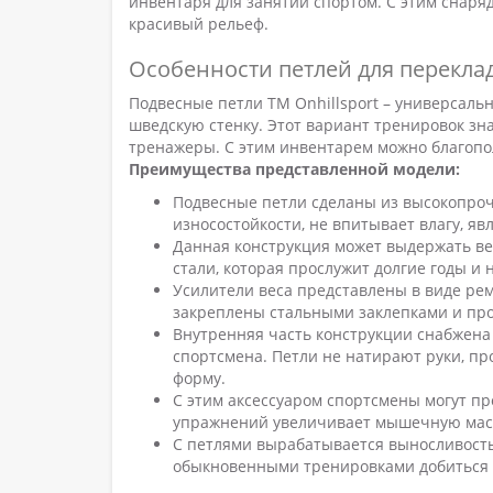
инвентаря для занятий спортом. С этим снаря
красивый рельеф.
Особенности петлей для перекла
Подвесные петли ТМ Onhillsport – универсаль
шведскую стенку. Этот вариант тренировок з
тренажеры. С этим инвентарем можно благопол
Преимущества представленной модели:
Подвесные петли сделаны из высокопроч
износостойкости, не впитывает влагу, яв
Данная конструкция может выдержать ве
стали, которая прослужит долгие годы и
Усилители веса представлены в виде ре
закреплены стальными заклепками и пр
Внутренняя часть конструкции снабжена
спортсмена. Петли не натирают руки, пр
форму.
С этим аксессуаром спортсмены могут пр
упражнений увеличивает мышечную массу
С петлями вырабатывается выносливость
обыкновенными тренировками добиться 