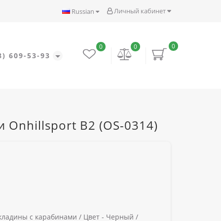
Личный кабинет
Russian
0
0
0
8) 609-53-93
 Onhillsport B2 (OS-0314)
кладины с карабинами /
Цвет -
Черный /