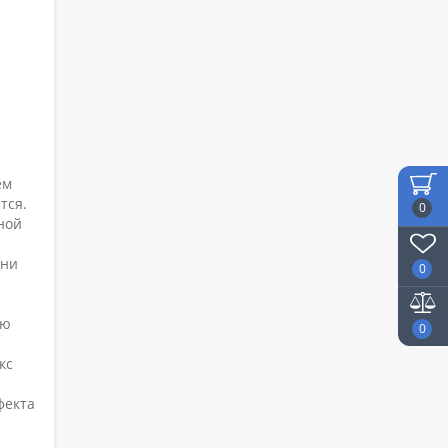
ем
тся.
0
ной
мни
0
ую
0
кс
фекта