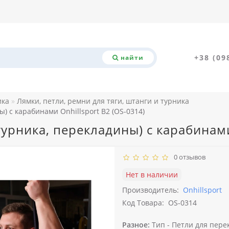
+38 (09
найти
ика
Лямки, петли, ремни для тяги, штанги и турника
) с карабинами Onhillsport B2 (OS-0314)
урника, перекладины) с карабинами
0 отзывов
Нет в наличии
Производитель:
Onhillsport
Код Товара:
OS-0314
Разное:
Тип -
Петли для пере