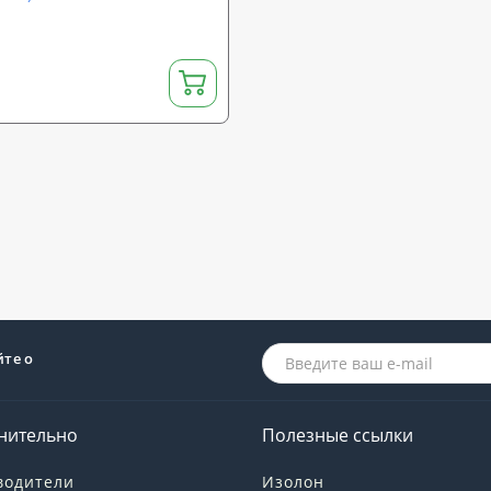
йте о
нительно
Полезные ссылки
водители
Изолон