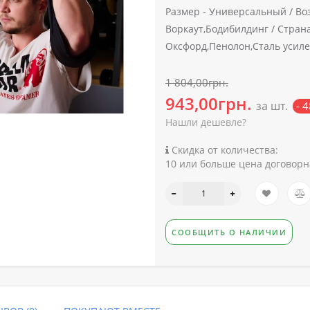
Размер -
Универсальный /
Во
Воркаут,Бодибилдинг /
Страна
Оксфорд,Пенолон,Сталь усил
1 804,00грн.
943,00грн.
за шт.
- 
Нашли дешевле?
Скидка от количества:
10 или больше цена договорн
СООБЩИТЬ О НАЛИЧИИ