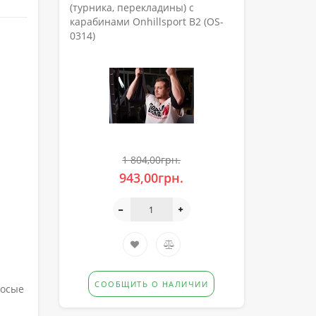
(турника, перекладины) с
карабинами Onhillsport B2 (OS-
0314)
1 804,00грн.
943,00грн.
СООБЩИТЬ О НАЛИЧИИ
косые