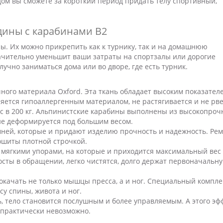
дом вы сможете за короткий период придать телу спортивный,
дины с карабинами В2
ны. Их можно прикрепить как к турнику, так и на домашнюю
начительно уменьшит ваши затраты на спортзалы или дорогие
учно заниматься дома или во дворе, где есть турник.
ного материала Oxford. Эта ткань обладает высоким показател
ляется гипоаллергенным материалом, не растягивается и не рве
с в 200 кг. Альпинистские карабины выполнены из высокопроч
 не деформируется под большим весом.
мней, которые и придают изделию прочность и надежность. Ре
ошиты плотной строчкой.
 мягкими упорами, на которые и приходится максимальный вес
осты в обращении, легко чистятся, долго держат первоначальн
окачать не только мышцы пресса, а и ног. Специальный компле
 спины, живота и ног.
, тело становится послушным и более управляемым. А этого эф
практически невозможно.