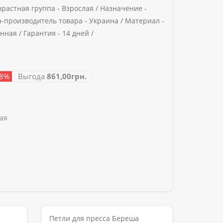
зрастная группа -
Взрослая /
Назначение -
-производитель товара -
Украина /
Материал -
енная /
Гарантия -
14 дней /
48%
Выгода
861,00грн.
ая
Петли для пресса Береша