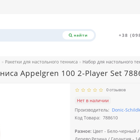
+38 (09
найти
а
Ракетки для настольного тенниса
Набор для настольного тен
иса Appelgren 100 2-Player Set 788
0 отзывов
Нет в наличии
Производитель:
Donic-Schildk
Код Товара:
788610
Разное:
Цвет -
Бело-черный 
Дерево,Резина /
Гарантия -
14