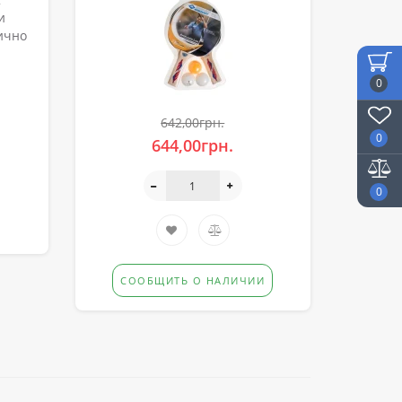
и
ично
0
642,00грн.
0
644,00грн.
0
СООБЩИТЬ О НАЛИЧИИ