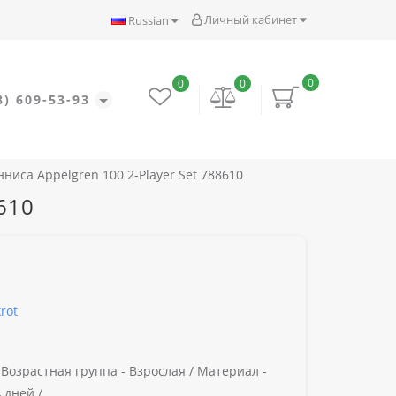
Личный кабинет
Russian
0
0
0
8) 609-53-93
ниса Appelgren 100 2-Player Set 788610
610
rot
/
Возрастная группа -
Взрослая /
Материал -
 дней /