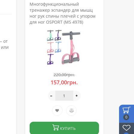
Многофункциональный
тренажер эспандер для мышц
ног рук спины плечей с упором
для ног OSPORT (MS 4978)
— от
 или
220,00грн.
157,00грн.
0
КУПИТЬ