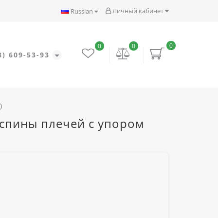
Личный кабинет
Russian
0
0
0
8) 609-53-93
)
спины плечей с упором