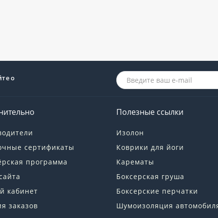
йте о
нительно
Полезные ссылки
водители
Изолон
очные сертификаты
Коврики для йоги
ёрская программа
Карематы
сайта
Боксерская груша
й кабинет
Боксерские перчатки
я заказов
Шумоизоляция автомобил