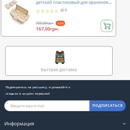
детский пластиковый для хранения
продуктов Stenson (R87754)
0
350,00грн.
-52%
167,00грн.
Быстрая доставка
Подпишитесь на рассылку, и узнавайте о
скидках и акциях первыми!
ПОДПИСАТЬСЯ
Информация