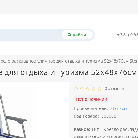
+38 (09
найти
есло раскладное уличное для отдыха и туризма 52х48х76см Sten
 для отдыха и туризма 52х48х76см 
0 отзывов
Нет в наличии
Производитель:
Stenson
Код Товара:
E05088
Разное:
Тип -
Кресло расклад
Длина (см) -
52 /
Ширина (см) 