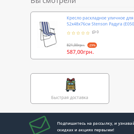
Вы смотрели
Кресло раскладное уличное для
52х48х76см Stenson Радуга (E050
0
821,00грн.
-29%
587,00грн.
Быстрая доставка
Подпишитесь на рассылку, и узнава
скидках и акциях первыми!