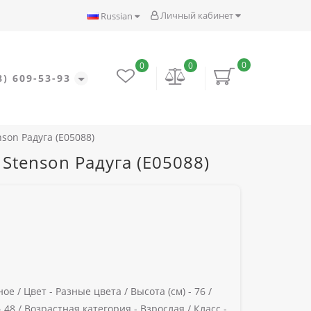
Личный кабинет
Russian
0
0
0
8) 609-53-93
son Радуга (E05088)
Stenson Радуга (E05088)
ное /
Цвет -
Разные цвета /
Высота (см) -
76 /
-
48 /
Возрастная категория -
Взрослая /
Класс -