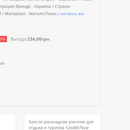
трации бренда -
Украина /
Страна-
й /
Материал -
Металл,Ткань /
смотреть все
29%
Выгода
234,00грн.
ая
Кресло раскладное уличное для
отдыха и туризма 52х48х76см