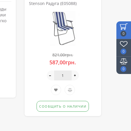
Stenson Радуга (E05088)
оды
уки
гко
0
0
821,00грн.
587,00грн.
0
СООБЩИТЬ О НАЛИЧИИ