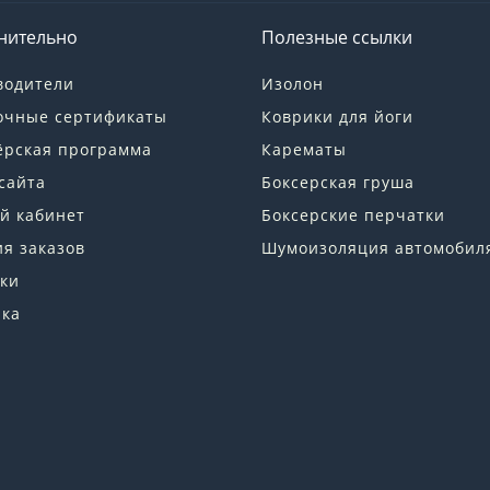
нительно
Полезные ссылки
водители
Изолон
очные сертификаты
Коврики для йоги
ёрская программа
Карематы
сайта
Боксерская груша
й кабинет
Боксерские перчатки
я заказов
Шумоизоляция автомобил
ки
лка