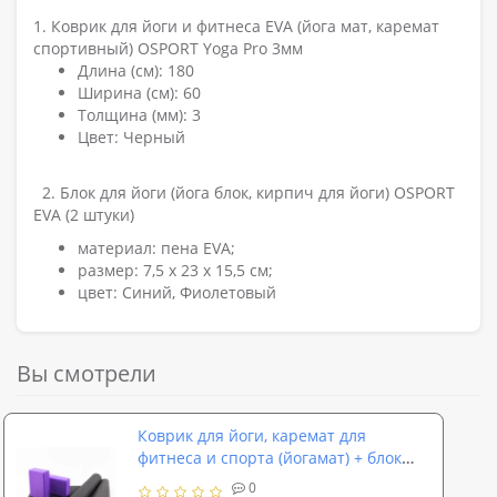
1. Коврик для йоги и фитнеса EVA (йога мат, каремат
спортивный) OSPORT Yoga Pro 3мм
Длина (см): 180
Ширина (см): 60
Толщина (мм): 3
Цвет: Черный
2. Блок для йоги (йога блок, кирпич для йоги) OSPORT
EVA (2 штуки)
материал: пена EVA;
размер: 7,5 х 23 х 15,5 см;
цвет: Синий, Фиолетовый
Вы смотрели
Коврик для йоги, каремат для
фитнеса и спорта (йогамат) + блок
для йоги (кирпич) 2шт OSPORT Set 86
0