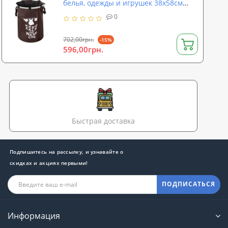
белья, одежды и игрушек 38х58см
Stenson (R82425)
0
702,00грн.
-15%
596,00грн.
Быстрая доставка
Подпишитесь на рассылку, и узнавайте о
скидках и акциях первыми!
ПОДПИСАТЬСЯ
Информация