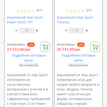
0
0
Аэрохоккей Hop-Sport
Аэрохоккей Hop-Sport
Power-Glide 7FT
Toronto
33 000,00грн.
29 037,00грн.
-29%
-29%
23 572,00грн.
20 741,00грн.
Подробнее Оптовые
Подробнее Оптовые
цены
цены
Нет в наличии
Нет в наличии
Аэрохоккей от Hop-Sport
Аэрохоккей от Hop-Sport –
изготовлен из
популярная игра для
качественных
людей любого возраста и
материалов с учетом и в
пола. Модель Toronto
соответствии всех
имеет классическую
современных требований
форму, оптимальные
к этой игре. Стол Power-
габариты и яркий