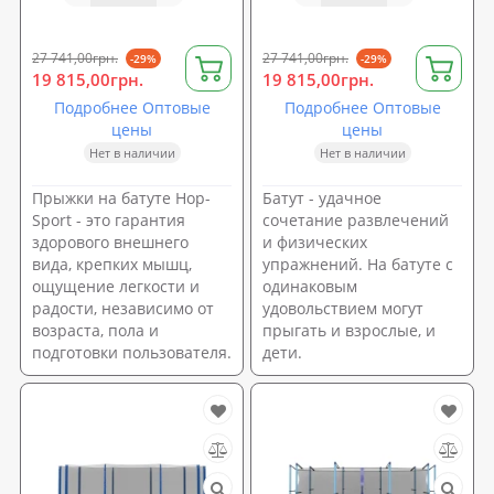
27 741,00грн.
27 741,00грн.
-29%
-29%
19 815,00грн.
19 815,00грн.
Подробнее Оптовые
Подробнее Оптовые
цены
цены
Нет в наличии
Нет в наличии
Прыжки на батуте Hop-
Батут - удачное
Sport - это гарантия
сочетание развлечений
здорового внешнего
и физических
вида, крепких мышц,
упражнений. На батуте с
ощущение легкости и
одинаковым
радости, независимо от
удовольствием могут
возраста, пола и
прыгать и взрослые, и
подготовки пользователя.
дети.