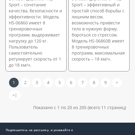
Sport – сочетание
Sport – эффективный и
качества, безопасности и
простой способ борьбы с
эффективности. Модель
лишним весом,
HS-06860 имеет 8
возможность привести
тренировочных
тело в нужную форму,
программ, выдерживает
бороться со стрессом.
нагрузку до 120 кг.
Модель HS-06860В имеет
Пользователь
8 тренировочных
самостоятельно
программ, максимальная
регулирует скорость от 1
скорость – 18 км/ч.
до 18 км/ч.
1
2
3
4
5
6
7
8
9
>
>|
Показано с 1 по 20 из 205 (всего 11 страниц)
Подпишитесь на рассылку, и узнавайте о