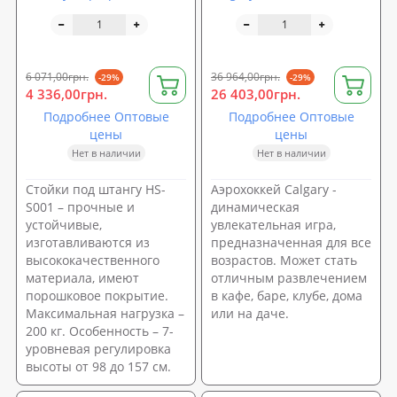
6 071,00грн.
36 964,00грн.
-29%
-29%
4 336,00грн.
26 403,00грн.
Подробнее Оптовые
Подробнее Оптовые
цены
цены
Нет в наличии
Нет в наличии
Стойки под штангу HS-
Аэрохоккей Calgary -
S001 – прочные и
динамическая
устойчивые,
увлекательная игра,
изготавливаются из
предназначенная для все
высококачественного
возрастов. Может стать
материала, имеют
отличным развлечением
порошковое покрытие.
в кафе, баре, клубе, дома
Максимальная нагрузка –
или на даче.
200 кг. Особенность – 7-
уровневая регулировка
высоты от 98 до 157 см.