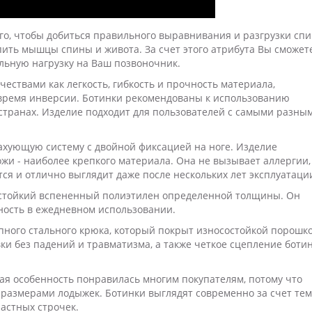
го, чтобы добиться правильного выравнивания и разгрузки сп
епить мышцы спины и живота. За счет этого атрибута Вы сможет
льную нагрузку на Ваш позвоночник.
ествами как легкость, гибкость и прочность материала,
время инверсии. Ботинки рекомендованы к использованию
странах. Изделие подходит для пользователей с самыми разны
ахующую систему с двойной фиксацией на ноге. Изделие
жи - наиболее крепкого материала. Она не вызывает аллергии,
тся и отлично выглядит даже после нескольких лет эксплуатаци
остойкий вспененный полиэтилен определенной толщины. Он
сность в ежедневном использовании.
пного стального крюка, который покрыт износостойкой порошк
ки без падений и травматизма, а также четкое сцепление ботин
ая особенность понравилась многим покупателям, потому что
 размерами лодыжек. Ботинки выглядят современно за счет те
астных строчек.