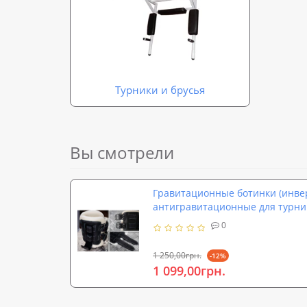
Турники и брусья
Вы смотрели
Гравитационные ботинки (инв
антигравитационные для турни
OSPORT Lite (OF-0001)
0
1 250,00грн.
-12%
1 099,00грн.