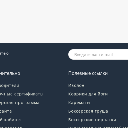
йте о
нительно
Полезные ссылки
водители
Изолон
очные сертификаты
Коврики для йоги
ёрская программа
Карематы
сайта
Боксерская груша
й кабинет
Боксерские перчатки