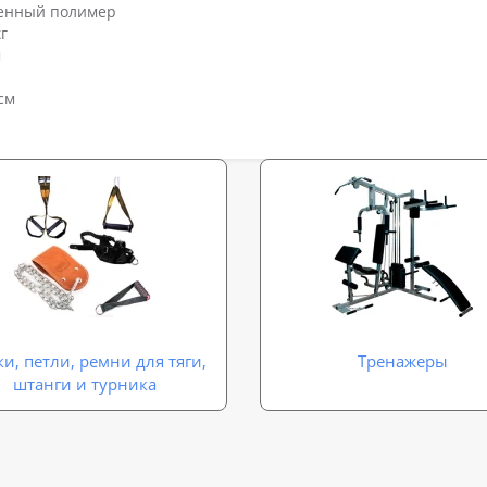
ненный полимер
г
м
см
и, петли, ремни для тяги,
Тренажеры
штанги и турника