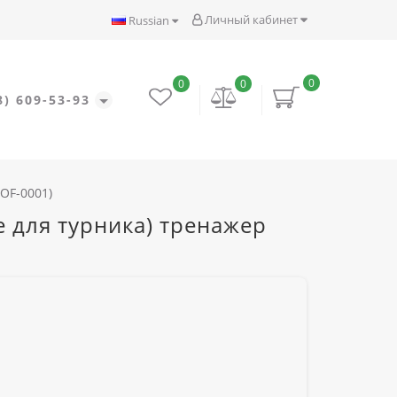
Личный кабинет
Russian
0
0
0
8) 609-53-93
OF-0001)
 для турника) тренажер