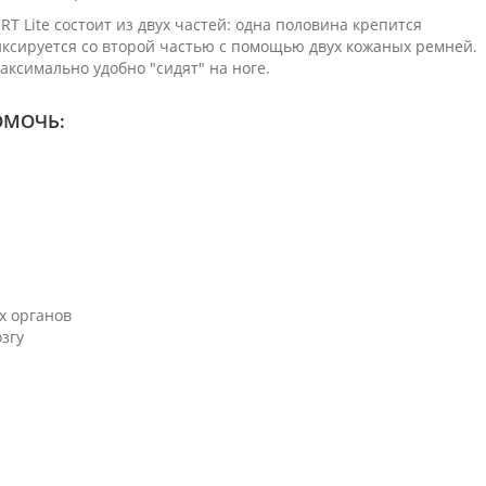
 Lite состоит из двух частей: одна половина крепится
иксируется со второй частью с помощью двух кожаных ремней.
аксимально удобно "сидят" на ноге.
ОМОЧЬ:
ы
х органов
згу