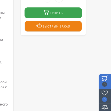
ины
КУПИТЬ
е
БЫСТРЫЙ ЗАКАЗ
ми
и.
овой
0
ок с
0
много